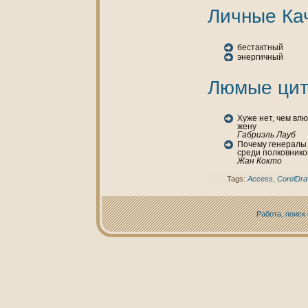
Личные Ка
бестактный
энергичный
Люмые цит
Хуже нет, чем вл
жену
Габриэль Лауб
Почему генералы 
среди полкoвникo
Жан Кокто
Tags:
Access
,
CorelDr
Работа, поиск