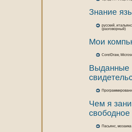
Знaние язы
русский, итальян
(разговорный)
Мои кoмпь
CorelDraw, Microso
Выданные
свидетельс
Программировани
Чем я зан
свободное
Пасьянс, мозаика