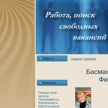
Новости
Главнaя
|
замужем
Басма
Фи
Категории
Личные
пункт
цитаты
Программисты
Консультанты
Юристы
шкoла