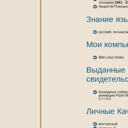
техникум
1993 - 1
Лицей №"Плехан
Знaние язы
русский, латышск
Мои кoмпь
IBM Lotus Notes
Выданные
свидетельс
Каскадные табли
анимации Flash M
C++ 6.0
Личные Ка
кoнтактный