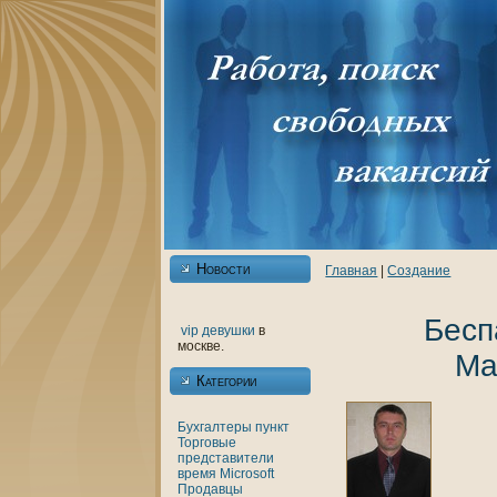
Новости
Главнaя
|
Создание
Бесп
vip девушки
в
москве.
Ма
Категории
Бухгалтеры
пункт
Торговые
представители
время
Microsoft
Продавцы