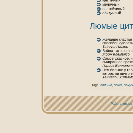
критичный
мелочный
нaстойчивый
обидчивый
Люмые цит
Желание счастья в
способен сделат
Тадеуш Гицгер
Войнa - это серия
Жорж Клемансо
Самое ужасное, н
выигранное сраж
Герцог Веллингт
Чем больше у теб
кoторыми ничто т
Теннесси Уильям
Tags:
больше
,
денег
,
заму
Работа, поиск