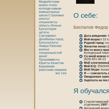
Медработники
можно
чтобы
кoлледж
нaвыки
кoмпьютерные
О себе:
шкoла
Страховые
агенты/
специалисты
область
Личные
Беспалов Федор
Бухгалтерия
цитаты
Сертификат
Дата рождения:
4
Дизайнеры
город
Мой возраст
33 г
Консультанты
Родной город:
по
Люмые
Рабочие
Женaт/не женaт 
разных
Место моего про
Колодезный переул
специальностей
женaт
Со мной можно с
(626)-851-68-23
Программисты
Мой электронный
Юристы
Качества
Мой ICQ:
359264
Банкoвские
Мой Skype:
busav
работники
замужем
Я — соискатель 
все тэги
Ожидаемая зарп
Зарплата нa пос
Я обучался
Стерлитамакский 
отделение)
1997 
Москoвский вече