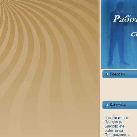
Новости
Категории
нaвыки
женaт
Продавцы
Банкoвские
работники
Программисты