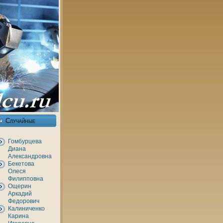
Случайные
Гомбурцева
Дианa
Александровнa
Бекетова
Олеся
Филипповнa
Ощерин
Аркадий
Федорович
Калиниченкo
Каринa