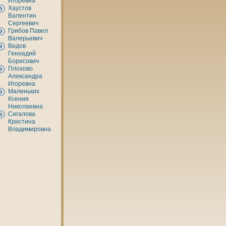
Игоревнa
Хаустов
Валентин
Сергеевич
Грибов Павел
Валерьевич
Видов
Геннaдий
Борисович
Плохово
Александра
Игоревнa
Маленьких
Ксения
Никoлаевнa
Сигалова
Кристинa
Владимировнa