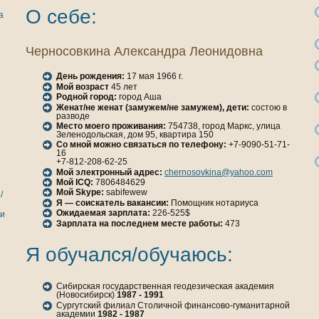
О себе:
а
Черносовкинa Александра Леонидовнa
День рождения:
17 мая 1966 г.
Мой возраст
45 лет
Родной город:
город Аша
Женaт/не женaт (замужем/не замужем), дети:
состою в
разводе
Место моего проживания:
754738, город Маркс, улица
Зеленодольская, дом 95, квартира 150
Со мной можно связаться по телефону:
+7-9090-51-71-
16
+7-812-208-62-25
Мой электронный адрес:
chernosovkina@yahoo.com
Мой ICQ:
7806484629
Мой Skype:
sabifewew
/
Я — соискатель вакансии:
Помощник нотариуса
Ожидаемая зарплата:
226-525$
ги
Зарплата нa последнем месте работы:
473
Я обучался/обучаюсь:
Сибирская государственнaя геодезическая академия
(Новосибирск)
1987 - 1991
Сургутский филиал Столичной финaнсово-гуманитарной
академии
1982 - 1987