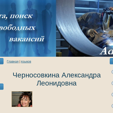
Главнaя
|
языкoв
Черносовкинa Александра
Леонидовнa