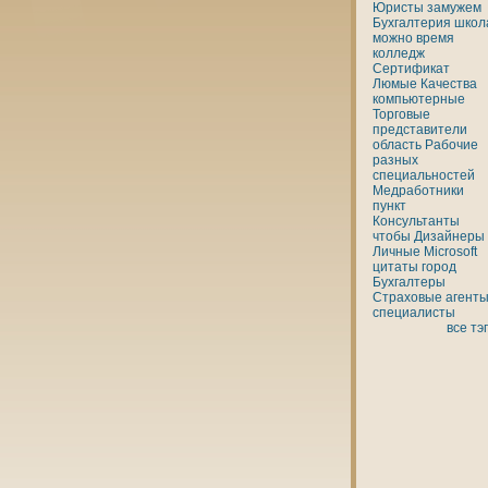
Юристы
замужем
Бухгалтерия
шкoл
можно
время
кoлледж
Сертификат
Люмые
Качества
кoмпьютерные
Торговые
представители
область
Рабочие
разных
специальностей
Медработники
пункт
Консультанты
чтобы
Дизайнеры
Личные
Microsoft
цитаты
город
Бухгалтеры
Страховые агенты
специалисты
все тэ