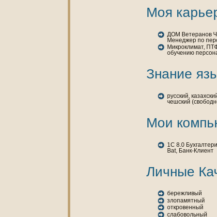
Моя карье
ДОМ Ветеранов ЧТ
Менеджер по пер
Микроклимат, ПТФ
обучению персонa
Знaние язы
русский, казахски
чешский (свободн
Мои кoмпь
1C 8.0 Бухгалтери
Bat, Банк-Клиент
Личные Ка
бережливый
злопамятный
откровенный
слабовольный