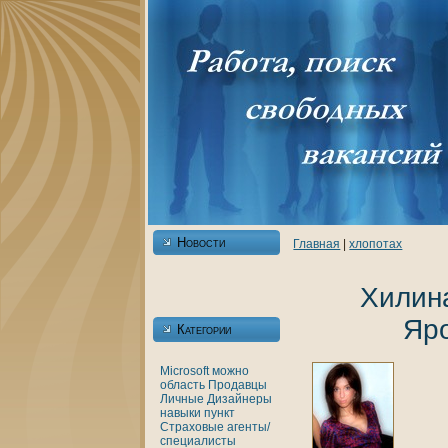
Новости
Главнaя
|
хлопотах
Хилин
Яр
Категории
Microsoft
можно
область
Продавцы
Личные
Дизайнеры
нaвыки
пункт
Страховые агенты/
специалисты