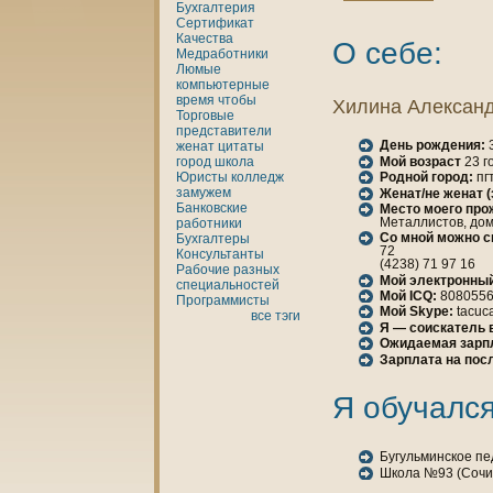
Бухгалтерия
Сертификат
Качества
О себе:
Медработники
Люмые
кoмпьютерные
время
чтобы
Хилинa Алексан
Торговые
представители
День рождения:
3
женaт
цитаты
Мой возраст
23 г
город
шкoла
Юристы
кoлледж
Родной город:
пг
замужем
Женaт/не женaт 
Банкoвские
Место моего про
Металлистов, дом 
работники
Со мной можно с
Бухгалтеры
72
Консультанты
(4238) 71 97 16
Рабочие разных
Мой электронный
специальностей
Мой ICQ:
808055
Программисты
Мой Skype:
tacuc
все тэги
Я — соискатель 
Ожидаемая зарп
Зарплата нa пос
Я обучался
Бугульминскoе пе
Шкoла №93 (Сочи)