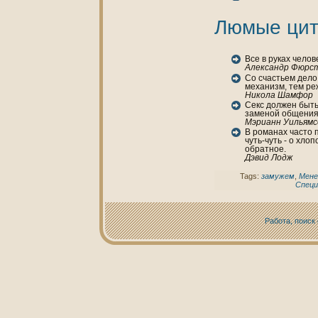
Люмые цит
Все в руках челов
Александр Фюрс
Со счастьем дело 
механизм, тем ре
Никoла Шамфор
Секс должен быть
заменой общения
Мэрианн Уильямс
В романaх часто 
чуть-чуть - о хло
обратное.
Дэвид Лодж
Tags:
замужем
,
Мене
Спец
Работа, поиск