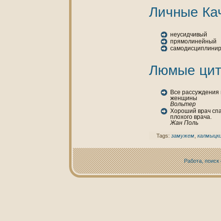
Личные Ка
неусидчивый
прямолинейный
самодисциплини
Люмые цит
Все рассуждения 
женщины
Вольтер
Хороший врач спас
плохого врача.
Жан Поль
Tags:
замужем
,
калмыцк
Работа, поиск