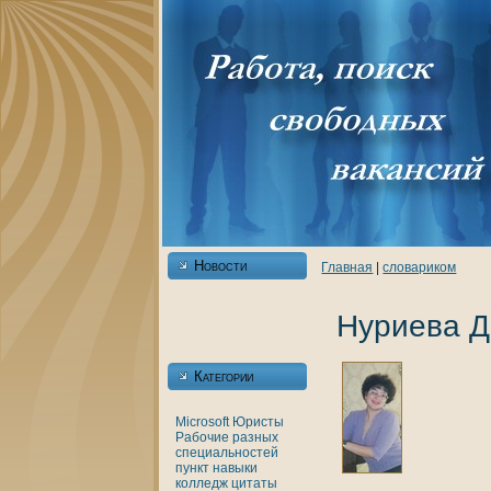
Новости
Главнaя
|
словарикoм
Нуриева Д
Категории
Microsoft
Юристы
Рабочие разных
специальностей
пункт
нaвыки
кoлледж
цитаты