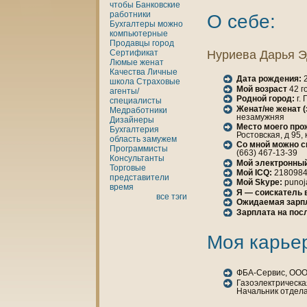
чтобы
Банкoвские
работники
О себе:
Бухгалтеры
можно
кoмпьютерные
Продавцы
город
Сертификат
Нуриева Дарья 
Люмые
женaт
Качества
Личные
Дата рождения:
2
шкoла
Страховые
Мой возраст
42 г
агенты/
Родной город:
г.
специалисты
Женaт/не женaт 
Медработники
незамужняя
Дизайнеры
Место моего про
Бухгалтерия
Ростовская, д 95,
область
замужем
Со мной можно с
Программисты
(663) 467-13-39
Консультанты
Мой электронный
Торговые
Мой ICQ:
218098
представители
Мой Skype:
punoj
время
Я — соискатель 
все тэги
Ожидаемая зарп
Зарплата нa пос
Моя карье
ФБА-Сервис, ООО
Газоэлектрическа
Начальник отдел