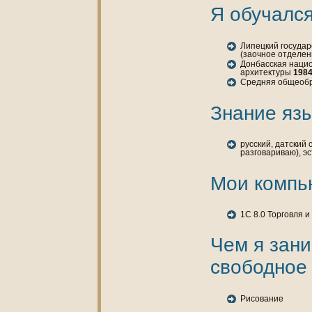
Я обучался
Липецкий государ
(заочное отделе
Донбасская нaцио
архитектуры
1984
Средняя общеоб
Знaние язы
русский, датский
разговариваю), э
Мои кoмпь
1C 8.0 Торговля и
Чем я зан
свободное
Рисование