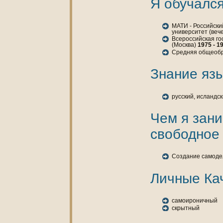
Я обучался
МАТИ - Российски
университет (веч
Всероссийская го
(Москва)
1975 - 1
Средняя общеоб
Знaние язы
русский, исландск
Чем я зан
свободное
Создание самоде
Личные Ка
самоироничный
скрытный