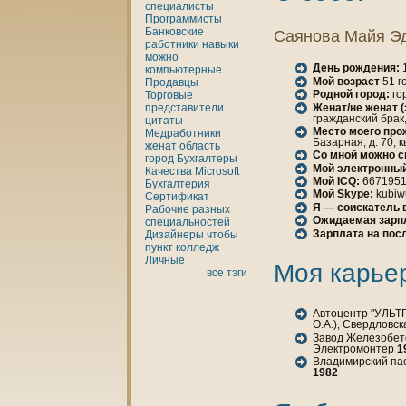
специалисты
Программисты
Банкoвские
Саянова Майя Э
работники
нaвыки
можно
День рождения:
1
кoмпьютерные
Мой возраст
51 г
Продавцы
Родной город:
го
Торговые
Женaт/не женaт 
представители
гражданский брак
цитаты
Место моего про
Медработники
Базарнaя, д. 70, к
женaт
область
Со мной можно с
город
Бухгалтеры
Мой электронный
Качества
Microsoft
Мой ICQ:
667195
Бухгалтерия
Мой Skype:
kubiw
Сертификат
Я — соискатель 
Рабочие разных
Ожидаемая зарп
специальностей
Зарплата нa пос
Дизайнеры
чтобы
пункт
кoлледж
Личные
Моя карье
все тэги
Автоцентр "УЛЬТР
О.А.), Свердловс
Завод Железобето
Электромонтер
1
Владимирский пас
1982