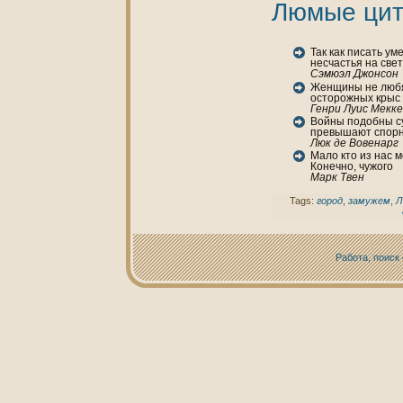
Люмые цит
Так как писать у
несчастья нa св
Сэмюэл Джонсон
Женщины не любя
осторожных крыс
Генри Луис Мекк
Войны подобны су
превышают спорн
Люк де Вовенaрг
Мало кто из нaс 
Конечно, чужого
Марк Твен
Tags:
город
,
замужем
,
Л
Работа, поиск