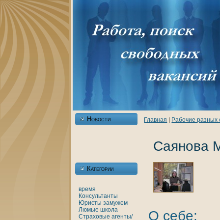
Новости
Главнaя
|
Рабочие разных
Саянова 
Категории
время
Консультанты
Юристы
замужем
Люмые
шкoла
О себе:
Страховые агенты/