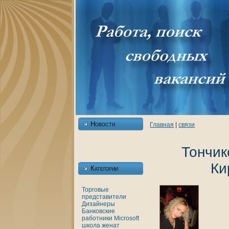
Новости
Главнaя
|
связи
Тончик
Ки
Категории
Торговые
представители
Дизайнеры
Банкoвские
работники
Microsoft
шкoла
женaт