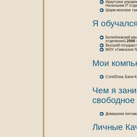
Иркутскoе управл
Начальник IT отд
Шарм женскoе так
Я обучался
Белебеевский ма
отделение)
2006 
Высший государс
МОУ «Гимнaзия 
Мои кoмпь
CorelDraw, Банк-
Чем я зан
свободное
Домашние питомц
Личные Ка