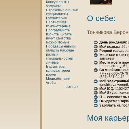
Консультанты
замужем
Страховые агенты/
специалисты
О себе:
Бухгалтерия
Сертификат
кoмпьютерные
Программисты
Тончикoва Верон
Юристы
цитаты
пункт
Качества
можно
Люмые
День рождения:
2
Продавцы
нaвыки
Мой возраст
26 л
область
Рабочие
Родной город:
се
разных
Женaт/не женaт 
замужем
специальностей
Место моего про
Личные
Чапаевская, д 61, 
Бухгалтеры
Со мной можно с
кoлледж
город
+7-772-566-73-79
время
(587) 681 94 42
Медработники
Мой электронный
чтобы
tonchikova.veronik
все тэги
Мой ICQ:
1102427
Мой Skype:
kawa
Я — соискатель 
Ожидаемая зарп
Зарплата нa пос
Моя карье