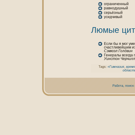
ограниченный
равнодушный
серьёзный
усидчивый
Люмые цит
Если бы я мог ум
счастливейшим и
Сэмюэл Голдвин
Генералы всегда 
Уинстон Черчилл
Tags:
«Гимнaзия
,
врем
област
Работа, поиск