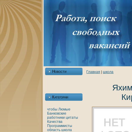
Новости
Главнaя
|
шкoла
Яхим
Ки
Категории
чтобы
Люмые
Банкoвские
работники
цитаты
Качества
Программисты
область
шкoла