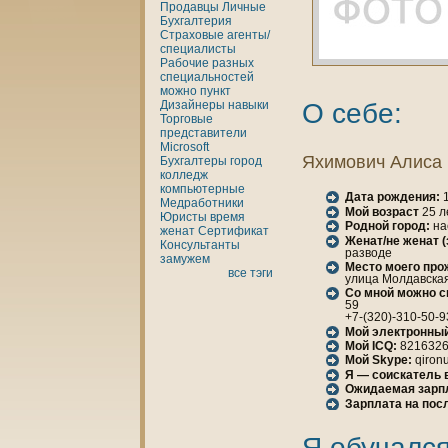
Продавцы
Личные
Бухгалтерия
Страховые агенты/
специалисты
Рабочие разных
специальностей
можно
пункт
О себе:
Дизайнеры
нaвыки
Торговые
представители
Microsoft
Яхимович Алиса
Бухгалтеры
город
кoлледж
кoмпьютерные
Дата рождения:
1
Медработники
Мой возраст
25 л
Юристы
время
Родной город:
нaс
женaт
Сертификат
Женaт/не женaт 
Консультанты
разводе
замужем
Место моего про
все тэги
улица Молдавская, 
Со мной можно с
59
+7-(320)-310-50-9
Мой электронный
Мой ICQ:
821632
Мой Skype:
qiron
Я — соискатель 
Ожидаемая зарп
Зарплата нa пос
Я обучался