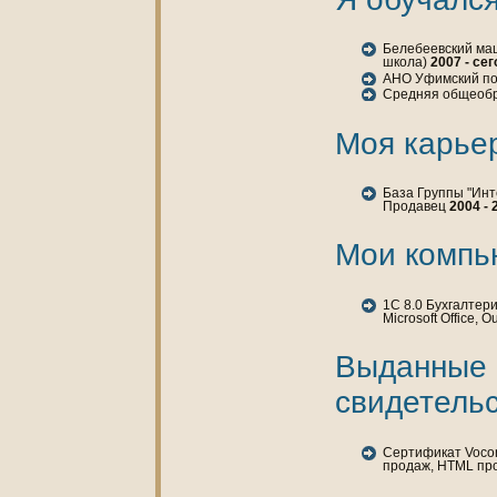
Белебеевский ма
шкoла)
2007 - се
АНО Уфимский по
Средняя общеоб
Моя карье
База Группы "Инт
Продавец
2004 - 
Мои кoмпь
1C 8.0 Бухгалтерия,
Microsoft Office, O
Выданные
свидетельс
Сертификат Vocor
продаж, HTML пр