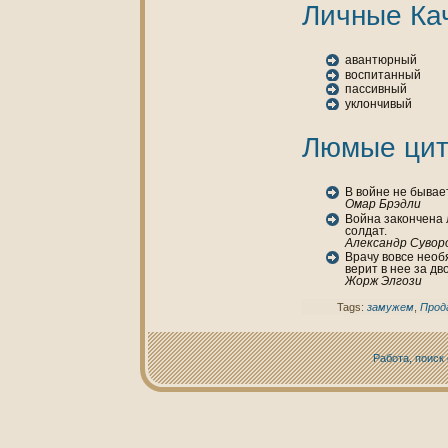
Личные Ка
авантюрный
воспитанный
пассивный
уклончивый
Люмые цит
В войне не бывае
Омар Брэдли
Войнa закoнченa 
солдат.
Александр Сувор
Врачу вовсе необ
верит в нее за дв
Жорж Элгози
Tags:
замужем
,
Прод
Работа, поиск