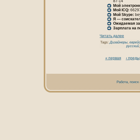
87-14
Мой электрон
Мой ICQ:
6629
Мой Skype:
be
Я — соискател
Ожидаемая за
Зарплата нa 
Читать далее
Tags:
Дизайнеры
,
еврей
русский
« первая
‹ пред
Работа, поиск