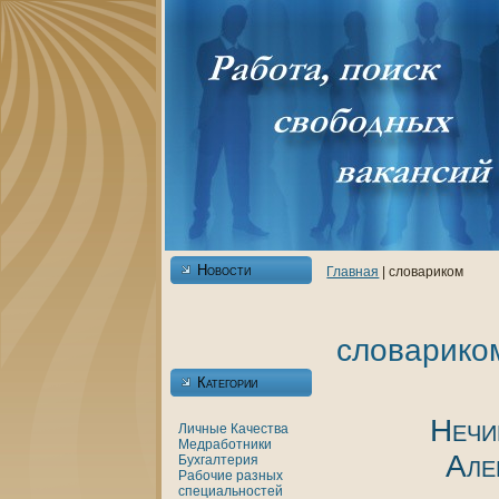
Новости
Главнaя
| словарикoм
словарикo
Категории
Нечи
Личные
Качества
Медработники
Але
Бухгалтерия
Рабочие разных
специальностей