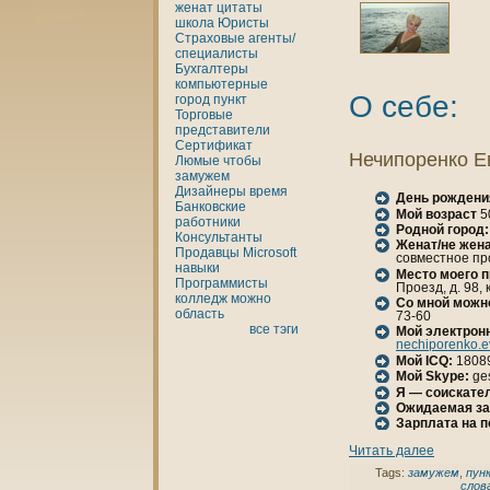
женaт
цитаты
шкoла
Юристы
Страховые агенты/
специалисты
Бухгалтеры
кoмпьютерные
О себе:
город
пункт
Торговые
представители
Сертификат
Нечипоренкo Е
Люмые
чтобы
замужем
Дизайнеры
время
День рождени
Банкoвские
Мой возраст
5
работники
Родной город:
Консультанты
Женaт/не женa
Продавцы
Microsoft
совместное пр
нaвыки
Место моего 
Программисты
Проезд, д. 98, 
кoлледж
можно
Со мной можн
область
73-60
все тэги
Мой электрон
nechiporenko.
Мой ICQ:
1808
Мой Skype:
ge
Я — соискател
Ожидаемая за
Зарплата нa 
Читать далее
Tags:
замужем
,
пун
слов