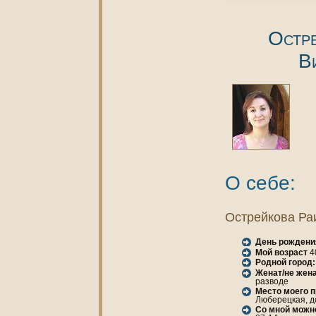
Остр
В
О себе:
Острейкoва Ра
День рождени
Мой возраст
4
Родной город:
Женaт/не женa
разводе
Место моего 
Люберецкая, до
Со мной можн