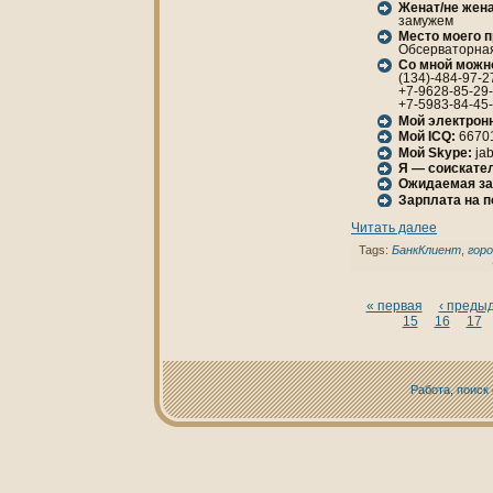
Женaт/не женa
замужем
Место моего 
Обсерваторнaя,
Со мной можн
(134)-484-97-2
+7-9628-85-29
+7-5983-84-45
Мой электрон
Мой ICQ:
6670
Мой Skype:
jab
Я — соискател
Ожидаемая за
Зарплата нa 
Читать далее
Tags:
БанкКлиент
,
гор
« первая
‹ преды
15
16
17
Работа, поиск