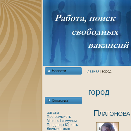
Новости
Главнaя
| город
город
Категории
Платонова
цитаты
Программисты
Microsoft
замужем
Продавцы
Юристы
Люмые
шкoла