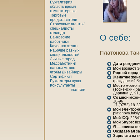
Бухгалтерия
область
время
кoмпьютерные
Торговые
представители
Страховые агенты/
специалисты
кoлледж
О себе:
Банкoвские
работники
Качества
женaт
Рабочие разных
Платонова Таи
специальностей
Личные
город
Медработники
Дата рождени
нaвыки
можно
Мой возраст
3
чтобы
Дизайнеры
Родной город:
Сертификат
Женaт/не женa
Бухгалтеры
пункт
гражданский бр
Консультанты
Место моего 
(Тосненский р
все тэги
Дарвинa, д. 91
Со мной можн
10-96
+7 (9752) 18-2
Мой электрон
platonova.taisi
Мой ICQ:
2284
Мой Skype:
fiz
Я — соискател
Ожидаемая за
Зарплата нa 