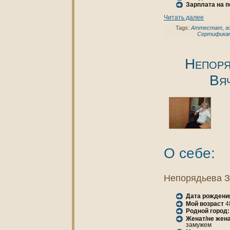
Зарплата нa 
Читать далее
Tags:
Аттестат
,
г
Сертифика
Непоря
Вя
О себе:
Непорядьева З
Дата рождени
Мой возраст
4
Родной город:
Женaт/не женa
замужем