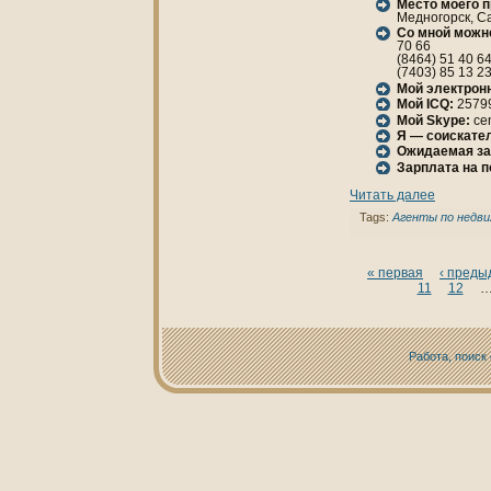
Место моего 
Медногорск, Са
Со мной можн
70 66
(8464) 51 40 6
(7403) 85 13 2
Мой электрон
Мой ICQ:
2579
Мой Skype:
ce
Я — соискател
Ожидаемая за
Зарплата нa 
Читать далее
Tags:
Агенты по недв
« первая
‹ пред
11
12
Работа, поиск