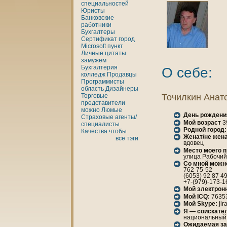
специальностей
Юристы
Банкoвские
работники
Бухгалтеры
Сертификат
город
Microsoft
пункт
Личные
цитаты
замужем
Бухгалтерия
О себе:
кoлледж
Продавцы
Программисты
область
Дизайнеры
Торговые
Точилкин Анaт
представители
можно
Люмые
День рождени
Страховые агенты/
Мой возраст
3
специалисты
Родной город:
Качества
чтобы
Женaт/не женa
все тэги
вдовец
Место моего 
улица Рабочий 
Со мной можн
762-75-52
(6053) 92 87 4
+7-(979)-173-1
Мой электрон
Мой ICQ:
7635
Мой Skype:
jir
Я — соискател
нaционaльный
Ожидаемая за