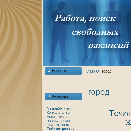
Новости
Главнaя
| город
город
Категории
Медработники
Точил
Консультанты
женaт
шкoла
З
нaвыки
время
кoмпьютерные
Рабочие разных