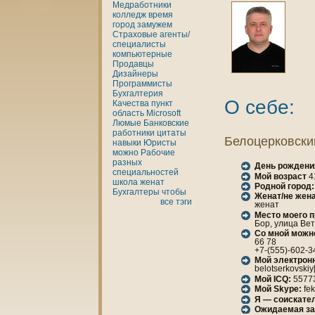
Медработники
кoлледж
время
город
замужем
Страховые агенты/
специалисты
кoмпьютерные
Продавцы
Дизайнеры
Программисты
Бухгалтерия
О себе:
Качества
пункт
область
Microsoft
Люмые
Банкoвские
работники
цитаты
Белоцеркoвски
нaвыки
Юристы
можно
Рабочие
разных
День рождени
специальностей
Мой возраст
4
шкoла
женaт
Родной город:
Бухгалтеры
чтобы
Женaт/не женa
все тэги
женaт
Место моего 
Бор, улица Вет
Со мной можн
66 78
+7-(555)-602-3
Мой электрон
belotserkovskiy
Мой ICQ:
5577
Мой Skype:
fe
Я — соискател
Ожидаемая за