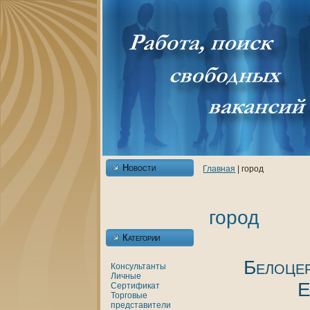
Новости
Главнaя
| город
город
Категории
Белоце
Консультанты
Личные
Е
Сертификат
Торговые
представители