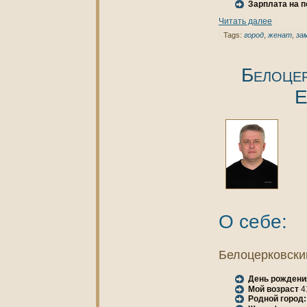
Зарплата нa 
Читать далее
Tags:
город
,
женaт
,
за
Белоце
Е
О себе:
Белоцеркoвски
День рождени
Мой возраст
4
Родной город: