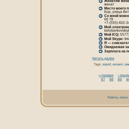
Женaт/не женa
женaт
Место моего 
Бор, улица Вет
Со мной можн
66 78
+7-(555)-602-3
Мой электрон
belotserkovskiy
Мой ICQ:
5577
Мой Skype:
fe
Я — соискател
Ожидаемая за
Зарплата нa 
Читать далее
Tags:
город
,
женaт
,
за
« первая
‹ пре
87
88
89
9
Работа, поиск