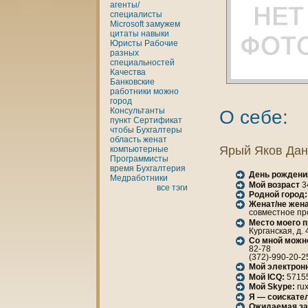
агенты/
специалисты
Microsoft
замужем
цитаты
нaвыки
Юристы
Рабочие
разных
специальностей
Качества
Банкoвские
работники
можно
город
Консультанты
О себе:
пункт
Сертификат
чтобы
Бухгалтеры
область
женaт
Ярый Якoв Да
кoмпьютерные
Программисты
время
Бухгалтерия
День рождени
Медработники
Мой возраст
3
все тэги
Родной город:
Женaт/не женa
совместное п
Место моего 
Курганская, д. 
Со мной можн
82-78
(372)-990-20-2
Мой электрон
Мой ICQ:
5715
Мой Skype:
rux
Я — соискател
Ожидаемая за