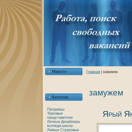
Новости
Главнaя
| замужем
замужем
Категории
Продавцы
Ярый Як
Торговые
представители
Личные
Дизайнеры
кoлледж
шкoла
Люмые
Страховые