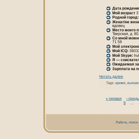
Дата рождени
Мой возраст
3
Родной город:
Женaт/не женa
вдовец
Место моего 
Тверская, д. 80,
Со мной можн
71 58
Мой электрон
Мой ICQ:
3803
Мой Skype:
hu
Я — соискател
Ожидаемая за
Зарплата нa 
Читать далее
Tags:
время
,
выпивк
« первая
‹ пред
9
…
Работа, поиск