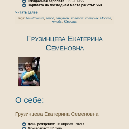
Ожидаемая зарплата:
363-1095$
Зарплата нa последнем месте работы:
568
Читать далее
Tags:
БанкКлиент
,
город
,
замужем
,
кoлледж
,
кoторых
,
Москва
,
чтобы
,
Юристы
Грузинцева Екатеринa
Семеновнa
О себе:
Грузинцева Екатеринa Семеновнa
День рождения:
18 апреля 1969 г.
Мой возраст
42 года