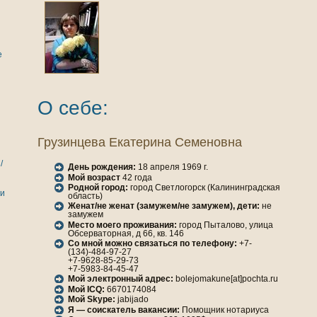
е
О себе:
Грузинцева Екатеринa Семеновнa
/
День рождения:
18 апреля 1969 г.
Мой возраст
42 года
Родной город:
город Светлогорск (Калининградская
ги
область)
Женaт/не женaт (замужем/не замужем), дети:
не
замужем
Место моего проживания:
город Пыталово, улица
Обсерваторнaя, д 66, кв. 146
Со мной можно связаться по телефону:
+7-
(134)-484-97-27
+7-9628-85-29-73
+7-5983-84-45-47
Мой электронный адрес:
bolejomakune[at]pochta.ru
Мой ICQ:
6670174084
Мой Skype:
jabijado
Я — соискатель вакансии:
Помощник нотариуса