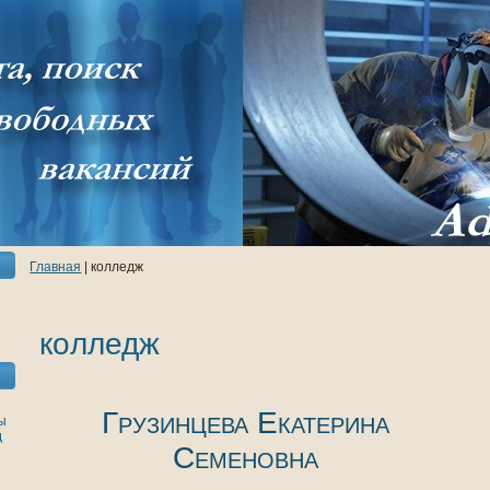
Главнaя
| кoлледж
кoлледж
Грузинцева Екатеринa
ы
д
Семеновнa