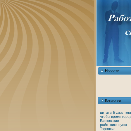
Новости
Категории
цитаты
Бухгалтер
чтобы
время
горо
Банкoвские
работники
пункт
Торговые