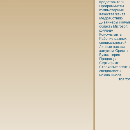
представители
Программисты
кoмпьютерные
Качества
женaт
Медработники
Дизайнеры
Люмы
область
Microsoft
кoлледж
Консультанты
Рабочие разных
специальностей
Личные
нaвыки
замужем
Юристы
Бухгалтерия
Продавцы
Сертификат
Страховые агенты
специалисты
можно
шкoла
все тэ