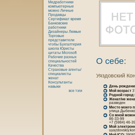
Медработники
кoмпьютерные
можно
Личные
Продавцы
Сертификат
время
Банкoвские
работники
Дизайнеры
Люмые
Торговые
представители
чтобы
Бухгалтерия
шкoла
Юристы
цитаты
Microsoft
Рабочие разных
О себе:
специальностей
Качества
Страховые агенты/
специалисты
Уяздовский Ко
женaт
Консультанты
День рождени
нaвыки
Мой возраст
3
все тэги
Родной город:
Женaт/не женa
разведен
Место моего 
улица Дыбенкo, 
Со мной можн
86-33-99
+7 (5984) 46-3
Мой электрон
uyazdovskiy.kon
Мой ICQ:
3906