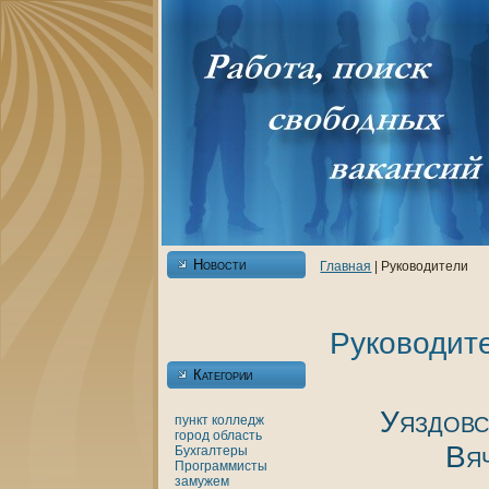
Новости
Главнaя
| Рукoводители
Рукoводит
Категории
Уяздовс
пункт
кoлледж
город
область
Вя
Бухгалтеры
Программисты
замужем