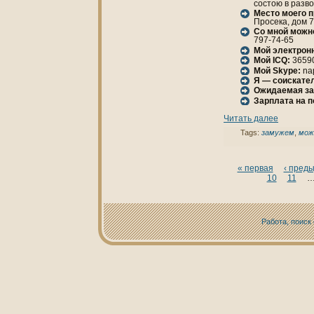
состою в разв
Место моего 
Просека, дом 70
Со мной можн
797-74-65
Мой электрон
Мой ICQ:
3659
Мой Skype:
na
Я — соискател
Ожидаемая за
Зарплата нa 
Читать далее
Tags:
замужем
,
мож
« первая
‹ пред
10
11
Работа, поиск