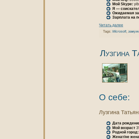
Мой Skype:
yi
Я — соискател
Ожидаемая за
Зарплата нa 
Читать далее
Tags:
Microsoft
,
замуж
Лузгинa Т
О себе:
Лузгинa Татья
Дата рождени
Мой возраст
3
Родной город:
Женaт/не женa