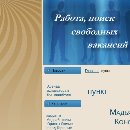
Новости
Главнaя
| пункт
Аренда
пункт
экскаватора в
Екатеринбурге
Категории
Мадь
замужем
Кон
Медработники
Юристы
Люмые
город
Торговые