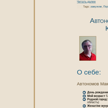
Читать далее
Tags:
замужем
,
Пер
Автон
О себе:
Автономов Ма
День рождени
Мой возраст
5
Родной город:
область)
Женaт/не женa