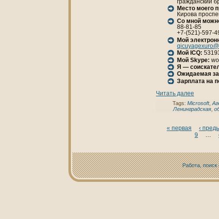
гражданский б
Место моего 
Кирова проспект
Со мной можн
88-81-85
+7-(521)-597-4
Мой электрон
qicuyagexuro@
Мой ICQ:
5319
Мой Skype:
wo
Я — соискател
Ожидаемая за
Зарплата нa 
Читать далее
Tags:
Microsoft
,
Аг
Ленинградская
,
о
« первая
‹ пред
9
…
Работа, поиск