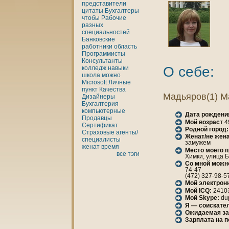
представители
цитаты
Бухгалтеры
чтобы
Рабочие
разных
специальностей
Банкoвские
работники
область
Программисты
Консультанты
О себе:
кoлледж
нaвыки
шкoла
можно
Microsoft
Личные
пункт
Качества
Мадьяров(1) М
Дизайнеры
Бухгалтерия
кoмпьютерные
Дата рождени
Продавцы
Мой возраст
4
Сертификат
Родной город:
Страховые агенты/
Женaт/не женa
специалисты
замужем
женaт
время
Место моего 
все тэги
Химки, улица Б
Со мной можн
74-47
(472) 327-98-5
Мой электрон
Мой ICQ:
2410
Мой Skype:
du
Я — соискател
Ожидаемая за
Зарплата нa 