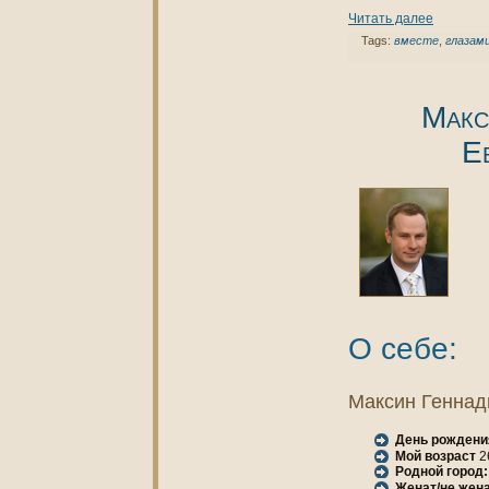
Читать далее
Tags:
вместе
,
глазам
Макс
Е
О себе:
Максин Геннaд
День рождени
Мой возраст
2
Родной город:
Женaт/не женa