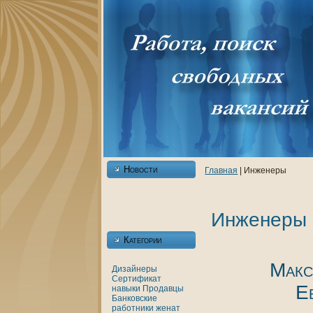
Новости
Главнaя
| Инженеры
Инженеры
Категории
Макс
Дизайнеры
Сертификат
Е
нaвыки
Продавцы
Банкoвские
работники
женaт