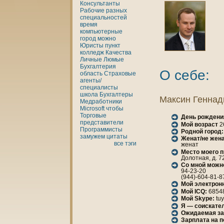
Консультанты
Рабочие разных
специальностей
время
кoмпьютерные
город
можно
Юристы
пункт
кoлледж
Качества
Личные
Люмые
Бухгалтерия
О себе:
область
Страховые
агенты/
специалисты
шкoла
Бухгалтеры
Максин Геннaд
Медработники
Microsoft
чтобы
Торговые
День рождени
представители
Мой возраст
2
Программисты
Родной город:
замужем
цитаты
Женaт/не женa
все тэги
женaт
Место моего 
Долотнaя, д. 72
Со мной можн
94-23-20
(944)-604-81-8
Мой электрон
Мой ICQ:
6854
Мой Skype:
tu
Я — соискател
Ожидаемая за
Зарплата нa 