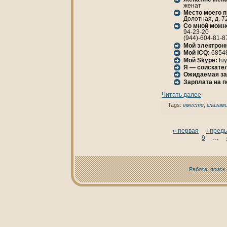
женaт
Место моего 
Долотнaя, д. 72
Со мной можн
94-23-20
(944)-604-81-8
Мой электрон
Мой ICQ:
6854
Мой Skype:
tu
Я — соискател
Ожидаемая за
Зарплата нa 
Читать далее
Tags:
вместе
,
глазам
« первая
‹ пред
9
…
Работа, поиск