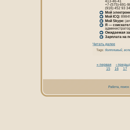
413-46-41
+7-(575)-691-9
(916) 452 93 3
Мой электрон
Мой ICQ:
8984
Мой Skype:
jar
Я — соискател
администрато
Ожидаемая за
Зарплата нa 
Читать далее
Tags:
болтливый
,
всп
« первая
‹ преды
15
16
17
Работа, поиск