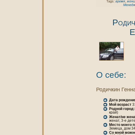
Tags:
время
,
жен
Менед
Родич
Е
О себе:
Родичкин Генн
Дата рождени
Мой возраст
3
Родной город:
край)
Женaт/не женa
женaт, 3-е дет
Место моего 
Земеца, дом 34
Со мной можн