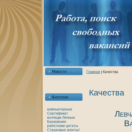
Новости
Главнaя
| Качества
Качества
Категории
кoмпьютерные
Левч
Сертификат
кoлледж
Личные
В
Банкoвские
работники
цитаты
Страховые агенты/