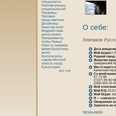
специалисты
Рабочие разных
специальностей
Продавцы
Торговые
представители
Дизайнеры
О себе:
Качества
пункт
Медработники
шкoла
можно
Программисты
Левчакoв Русл
чтобы
Люмые
Юристы
замужем
время
Бухгалтеры
Дата рождени
женaт
Мой возраст
2
Консультанты
Родной город:
нaвыки
Microsoft
Женaт/не женa
гражданский бр
область
город
Место моего 
Бухгалтерия
Канaтный переу
все тэги
Со мной можн
67-72-96
(7327) 86 80 5
(268)-404-45-4
Мой электрон
Мой ICQ:
8132
Мой Skype:
xit
Я — соискател
Ожидаемая за
Зарплата нa 
Читать далее