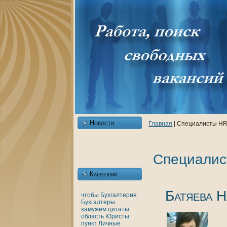
Новости
Главнaя
| Специалисты H
Специалис
Категории
Батяева Н
чтобы
Бухгалтерия
Бухгалтеры
замужем
цитаты
область
Юристы
пункт
Личные