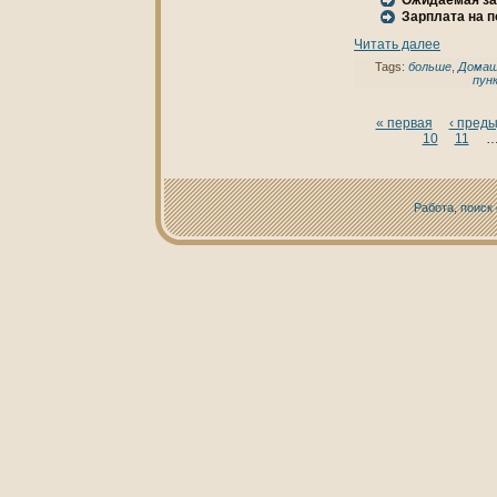
Ожидаемая за
Зарплата нa 
Читать далее
Tags:
больше
,
Домаш
пун
« первая
‹ пред
10
11
Работа, поиск