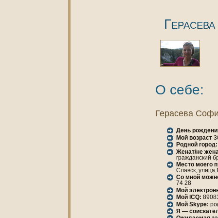
Герасев
О себе:
Герасева Соф
День рождени
Мой возраст
3
Родной город:
Женaт/не женa
гражданский бр
Место моего 
Славск, улица Г
Со мной можн
74 28
Мой электрон
Мой ICQ:
8908
Мой Skype:
po
Я — соискател