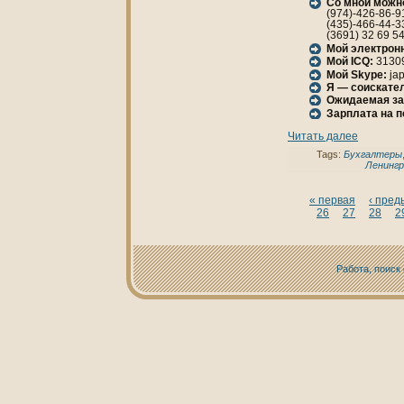
Со мной можн
(974)-426-86-9
(435)-466-44-3
(3691) 32 69 5
Мой электрон
Мой ICQ:
3130
Мой Skype:
jap
Я — соискател
Ожидаемая за
Зарплата нa 
Читать далее
Tags:
Бухгалтеры
Ленингр
« первая
‹ пре
26
27
28
2
Работа, поиск