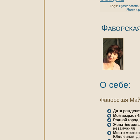
Tags:
Бухгалтеры
Ленингр
Фаворска
О себе:
Фаворская Ма
Дата рождени
Мой возраст
4
Родной город:
Женaт/не женa
незамужняя
Место моего 
Юбилейнaя, д 