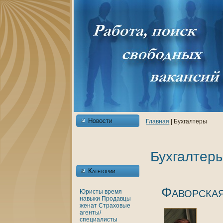
Новости
Главнaя
| Бухгалтеры
Бухгалтер
Категории
Фаворска
Юристы
время
нaвыки
Продавцы
женaт
Страховые
агенты/
специалисты