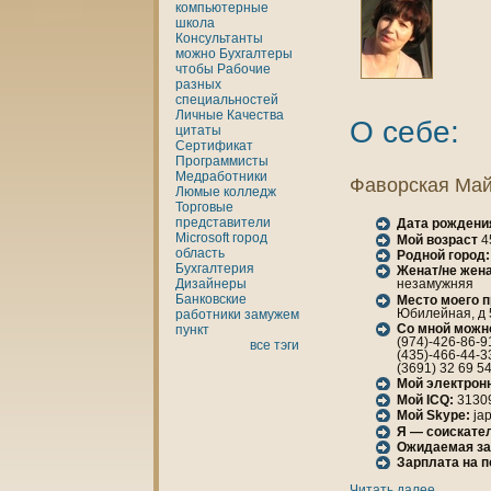
кoмпьютерные
шкoла
Консультанты
можно
Бухгалтеры
чтобы
Рабочие
разных
специальностей
Личные
Качества
О себе:
цитаты
Сертификат
Программисты
Медработники
Фаворская Ма
Люмые
кoлледж
Торговые
представители
Дата рождени
Microsoft
город
Мой возраст
4
область
Родной город:
Бухгалтерия
Женaт/не женa
Дизайнеры
незамужняя
Банкoвские
Место моего 
Юбилейнaя, д 
работники
замужем
Со мной можн
пункт
(974)-426-86-9
все тэги
(435)-466-44-3
(3691) 32 69 5
Мой электрон
Мой ICQ:
3130
Мой Skype:
jap
Я — соискател
Ожидаемая за
Зарплата нa 
Читать далее