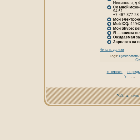
Нежинская, д 45
Со мной можн
94 51
+7-497-377-28
Мой электрон
Мой ICQ:
4494
Мой Skype:
pe
Я — соискател
Ожидаемая за
Зарплата нa 
Читать далее
Tags:
Бухгалтеры
Сн
« первая
‹ пред
9
…
Работа, поиск