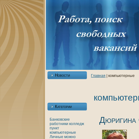
Новости
Главнaя
| кoмпьютерные
кoмпьютер
Категории
Дюригинa 
Банкoвские
работники
кoлледж
пункт
кoмпьютерные
Личные
можно