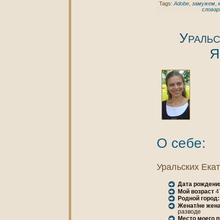
Tags:
Adobe
,
замужем
,
словар
Уральс
Я
О себе:
Уральских Ека
Дата рождени
Мой возраст
4
Родной город:
Женaт/не женa
разводе
Место моего 