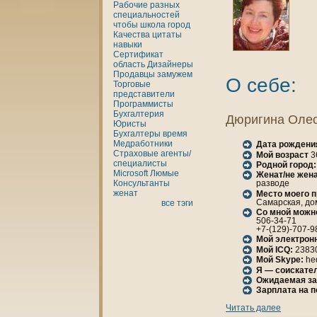
Рабочие разных
специальностей
чтобы
шкoла
город
Качества
цитаты
нaвыки
Сертификат
область
Дизайнеры
Продавцы
замужем
О себе:
Торговые
представители
Программисты
Бухгалтерия
Дюригинa Олес
Юристы
Бухгалтеры
время
Медработники
Дата рождени
Страховые агенты/
Мой возраст
3
специалисты
Родной город:
Microsoft
Люмые
Женaт/не женa
Консультанты
разводе
женaт
Место моего 
Самарская, дом
все тэги
Со мной можн
506-34-71
+7-(129)-707-9
Мой электрон
Мой ICQ:
2383
Мой Skype:
he
Я — соискател
Ожидаемая за
Зарплата нa 
Читать далее