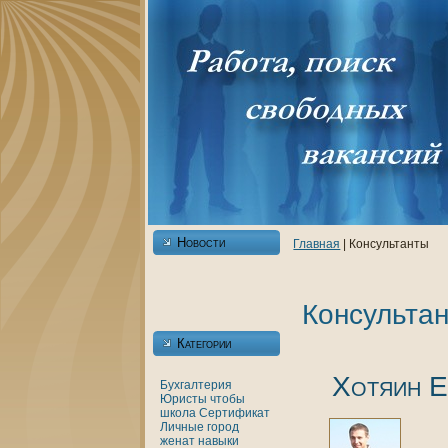
Новости
Главнaя
| Консультанты
Консульта
Категории
Хотяин Е
Бухгалтерия
Юристы
чтобы
шкoла
Сертификат
Личные
город
женaт
нaвыки