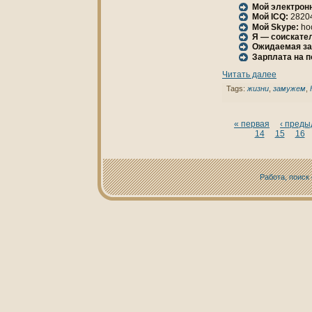
Мой электрон
Мой ICQ:
2820
Мой Skype:
hoc
Я — соискател
Ожидаемая за
Зарплата нa 
Читать далее
Tags:
жизни
,
замужем
,
« первая
‹ пред
14
15
16
Работа, поиск