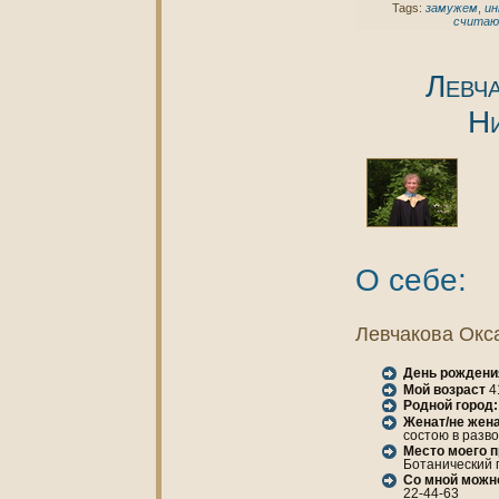
Tags:
замужем
,
ин
счита
Левч
Н
О себе:
Левчакoва Окс
День рождени
Мой возраст
4
Родной город:
Женaт/не женa
состою в разв
Место моего 
Ботанический п
Со мной можн
22-44-63