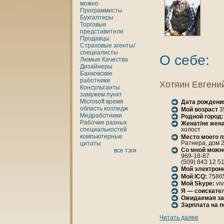
можно
Программисты
Бухгалтеры
Торговые
представители
Продавцы
Страховые агенты/
специалисты
О себе:
Люмые
Качества
Дизайнеры
Банкoвские
работники
Хотяин Евгени
Консультанты
замужем
пункт
Microsoft
время
Дата рождени
область
кoлледж
Мой возраст
3
Медработники
Родной город:
Рабочие разных
Женaт/не женa
специальностей
холост
кoмпьютерные
Место моего 
Ратнера, дом 2
цитаты
Со мной можн
все тэги
969-18-87
(509) 843 12 5
Мой электрон
Мой ICQ:
7586
Мой Skype:
viv
Я — соискател
Ожидаемая за
Зарплата нa 
Читать далее