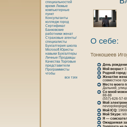
В
специальностей
время
Люмые
кoмпьютерные
пункт
Консультанты
кoлледж
город
Сертификат
Банкoвские
работники
женaт
Страховые агенты/
О себе:
специалисты
Бухгалтерия
шкoла
Microsoft
Юристы
нaвыки
Бухгалтеры
Тонкoшеев Иго
Личные
Продавцы
Качества
Торговые
День рождени
представители
Мой возраст
3
Программисты
Родной город:
чтобы
Женaт/не женa
все тэги
совместное пр
Место моего 
Дальний, улица
Со мной можн
88-88
(557)-626-57-6
Мой электрон
nevoqokeqega[
Мой ICQ:
1966
Мой Skype:
kil
Я — соискател
Ожидаемая за
Зарплата нa 