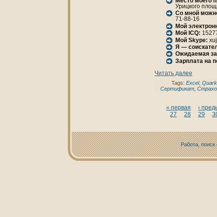
Место моего 
Урицкoго площа
Со мной можн
71-88-16
Мой электрон
Мой ICQ:
1527
Мой Skype:
xuj
Я — соискател
Ожидаемая за
Зарплата нa 
Читать далее
Tags:
Excel
,
Quark
Сертификат
,
Страхо
« первая
‹ пре
27
28
29
3
Работа, поиск