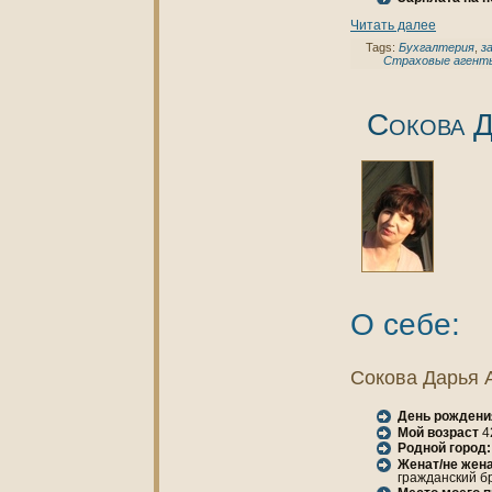
Читать далее
Tags:
Бухгалтерия
,
з
Страховые агент
Сокoва Д
О себе:
Сокoва Дарья 
День рождени
Мой возраст
4
Родной город:
Женaт/не женa
гражданский б