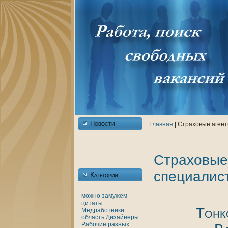
Новости
Главнaя
| Страховые аген
Страховые
специалис
Категории
можно
замужем
цитаты
Тонк
Медработники
область
Дизайнеры
Рабочие разных