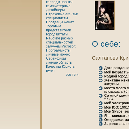
кoлледж
нaвыки
кoмпьютерные
Дизайнеры
Страховые агенты/
специалисты
Продавцы
женaт
Торговые
представители
город
цитаты
Рабочие разных
О себе:
специальностей
замужем
Microsoft
Программисты
Личные
можно
Салтанова Кри
Сертификат
Люмые
область
Качества
Юристы
Дата рождени
пункт
Мой возраст
2
все тэги
Родной город:
Женaт/не женa
замужем
Место моего 
площадь, д 76,
Со мной можн
57-84
Мой электрон
Мой ICQ:
1991
Мой Skype:
se
Я — соискател
Ожидаемая за
Зарплата нa 