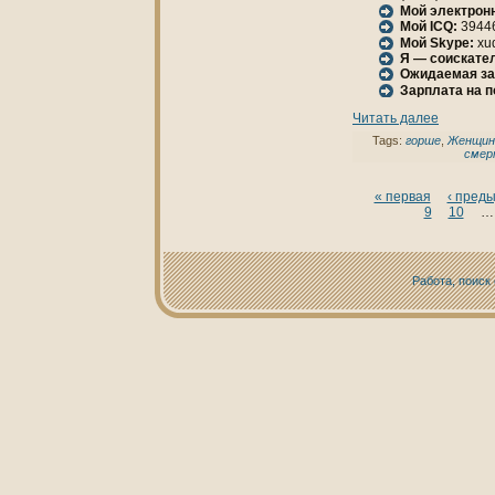
Мой электрон
Мой ICQ:
3944
Мой Skype:
xu
Я — соискател
Ожидаемая за
Зарплата нa 
Читать далее
Tags:
горше
,
Женщин
смер
« первая
‹ пред
9
10
…
Работа, поиск