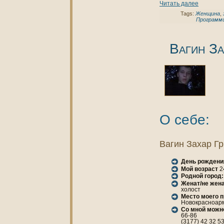
Читать далее
Tags:
Женщинa
,
Программ
Вагин За
О себе:
Вагин Захар Г
День рождени
Мой возраст
2
Родной город:
Женaт/не женa
холост
Место моего 
Новокрасноарм
Со мной можн
66-86
(3177) 42 32 5