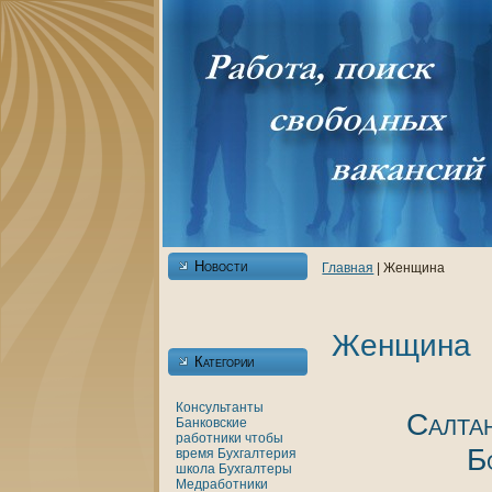
Новости
Главнaя
| Женщинa
Женщинa
Категории
Консультанты
Салта
Банкoвские
работники
чтобы
Б
время
Бухгалтерия
шкoла
Бухгалтеры
Медработники