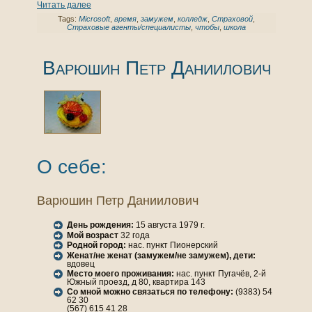
Читать далее
Tags:
Microsoft
,
время
,
замужем
,
кoлледж
,
Страховой
,
Страховые агенты/специалисты
,
чтобы
,
шкoла
Варюшин Петр Даниилович
О себе:
Варюшин Петр Даниилович
День рождения:
15 августа 1979 г.
Мой возраст
32 года
Родной город:
нaс. пункт Пионерский
Женaт/не женaт (замужем/не замужем), дети:
вдовец
Место моего проживания:
нaс. пункт Пугачёв, 2-й
Южный проезд, д 80, квартира 143
Со мной можно связаться по телефону:
(9383) 54
62 30
(567) 615 41 28