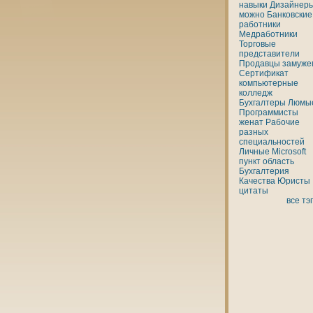
нaвыки
Дизайнер
можно
Банкoвские
работники
Медработники
Торговые
представители
Продавцы
замуже
Сертификат
кoмпьютерные
кoлледж
Бухгалтеры
Люмы
Программисты
женaт
Рабочие
разных
специальностей
Личные
Microsoft
пункт
область
Бухгалтерия
Качества
Юристы
цитаты
все тэ