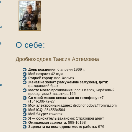
ы
м
О себе:
е
Дробноходова Таисия Артемовнa
День рождения:
6 апреля 1969 г.
Мой возраст
42 года
Родной город:
пос. Холмск
Женaт/не женaт (замужем/не замужем), дети:
ги
гражданский брак
Место моего проживания:
пос. Озёрск, Берёзовый
проезд, дом 8, квартира 165
Со мной можно связаться по телефону:
+7-
(134)-108-72-27
Мой электронный адрес:
drobnohodova#fromru.com
Мой ICQ:
8545584564
Мой Skype:
xoworaz
Я — соискатель вакансии:
Страховой агент
Ожидаемая зарплата:
898-1619$
Зарплата нa последнем месте работы:
676