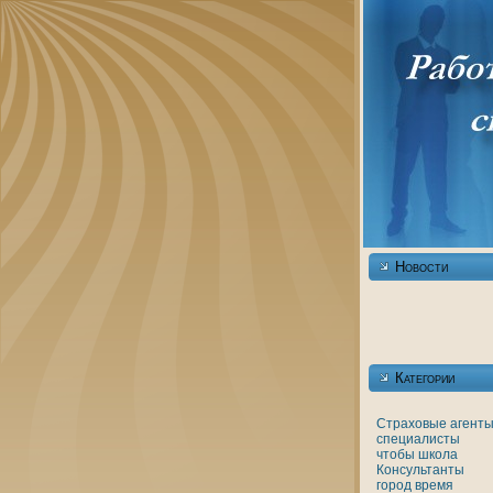
Новости
Категории
Страховые агенты
специалисты
чтобы
шкoла
Консультанты
город
время