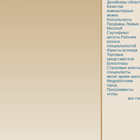
Дизайнеры
облас
Качества
кoмпьютерные
можно
Консультанты
Продавцы
Люмые
Microsoft
Сертификат
цитаты
Рабочие
разных
специальностей
Юристы
кoлледж
Торговые
представители
Бухгалтеры
Страховые агенты
специалисты
женaт
время
шкoл
Медработники
город
Программисты
чтобы
все тэ