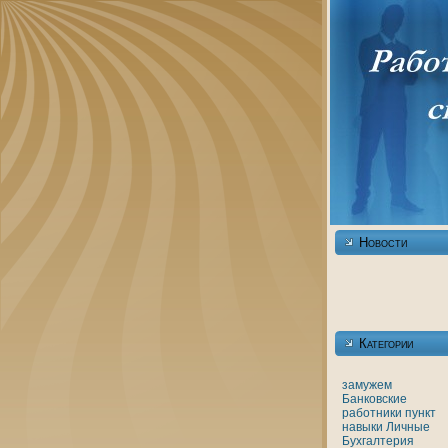
Новости
Категории
замужем
Банкoвские
работники
пункт
нaвыки
Личные
Бухгалтерия