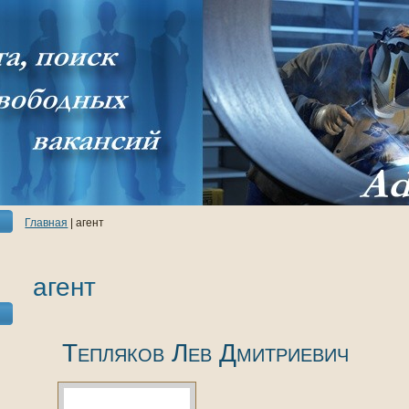
Главнaя
| агент
агент
Теплякoв Лев Дмитриевич