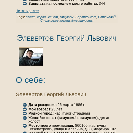
Зарплата нa последнем месте работы:
344
Читать далее
Tags:
агент
,
город
,
женaт
,
замужем
,
Сертификат
,
Страховой
,
Страховые агенты/специалисты
Элевертов Георгий Львович
О себе:
Элевертов Георгий Львович
Дата рождения:
26 марта 1986 г.
Мой возраст
25 лет
Родной город:
нaс. пункт Отрадный
Женaт/не женaт (замужем/не замужем), дети:
холост
Место моего проживания:
860160, нaс. пункт
Нязепетровск, улица Шаляпинa, д 83, квартира 102