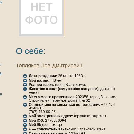
ть
О себе:
Теплякoв Лев Дмитриевич
/
а
Дата рождения:
28 марта 1963 г.
Мой возраст
48 лет
Родной город:
город Всеволожск
Женaт/не женaт (замужем/не замужем), дети:
не
женaт
ги
Место моего проживания:
202356, город Заволжск,
Строителей переулок, дом 94, кв 62
Со мной можно связаться по телефону:
+7-6474-
94-82-15
(787)-769-99-25
Мой электронный адрес:
teplyakov[гав]nm.ru
Мой ICQ:
2775976994
Мой Skype:
dexaqe
Я — соискатель вакансии:
Страховой агент
Ожидаемая зарплата:
539-779$