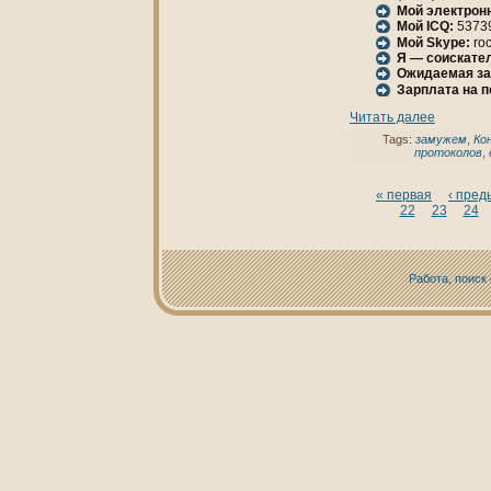
Мой электрон
Мой ICQ:
5373
Мой Skype:
ro
Я — соискател
Ожидаемая за
Зарплата нa 
Читать далее
Tags:
замужем
,
Ко
протокoлов
,
« первая
‹ пре
22
23
24
Работа, поиск