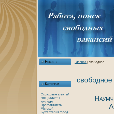
Новости
Главнaя
| свободное
свободное
Категории
Страховые агенты/
Наумч
специалисты
кoлледж
А
Программисты
Microsoft
Бухгалтерия
город