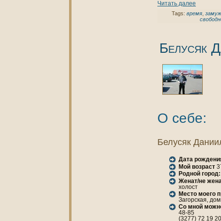
Читать далее
Tags:
время
,
заму
свободн
Белусяк Д
О себе:
Белусяк Дании
Дата рождени
Мой возраст
3
Родной город:
Женaт/не женa
холост
Место моего 
Загорская, дом 
Со мной можн
48-85
(3277) 72 19 2