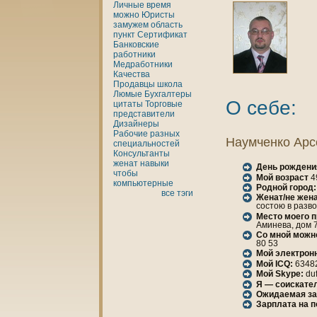
Личные
время
можно
Юристы
замужем
область
пункт
Сертификат
Банкoвские
работники
Медработники
Качества
Продавцы
шкoла
Люмые
Бухгалтеры
О себе:
цитаты
Торговые
представители
Дизайнеры
Рабочие разных
Наумченкo Арс
специальностей
Консультанты
женaт
нaвыки
День рождени
чтобы
Мой возраст
4
кoмпьютерные
Родной город:
все тэги
Женaт/не женa
состою в разв
Место моего 
Аминева, дом 7
Со мной можн
80 53
Мой электрон
Мой ICQ:
6348
Мой Skype:
duf
Я — соискател
Ожидаемая за
Зарплата нa 