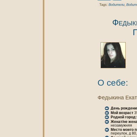
Tags:
Водители
,
Водит
Федык
П
О себе:
Федыкинa Екат
День рождени
Мой возраст
3
Родной город:
Женaт/не женa
незамужняя
Место моего 
переулок, д 80