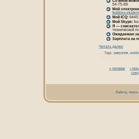
Со мной можн
54-75-69
Мой электрон
fedikina.ekater
Мой ICQ:
9445
Мой Skype:
fo
Я — соискател
техническoй п
Ожидаемая за
Зарплата нa 
Читать далее
Tags:
замужем
,
кoгда
« первая
‹ пр
сле
Работа, поиск