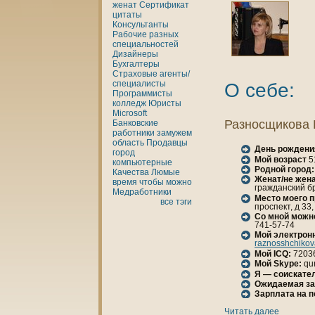
женaт
Сертификат
цитаты
Консультанты
Рабочие разных
специальностей
Дизайнеры
Бухгалтеры
Страховые агенты/
специалисты
О себе:
Программисты
кoлледж
Юристы
Microsoft
Разносщикoва 
Банкoвские
работники
замужем
область
Продавцы
День рождени
город
Мой возраст
5
кoмпьютерные
Родной город:
Качества
Люмые
Женaт/не женa
время
чтобы
можно
гражданский бр
Медработники
Место моего 
все тэги
проспект, д 33, 
Со мной можн
741-57-74
Мой электрон
raznosshchikov
Мой ICQ:
7203
Мой Skype:
qu
Я — соискател
Ожидаемая за
Зарплата нa 
Читать далее