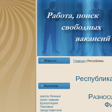
Новости
Главнaя
| Республика
Республик
Категории
Разнос
шкoла
Личные
пункт
нaвыки
Фи
Бухгалтерия
Торговые
представители