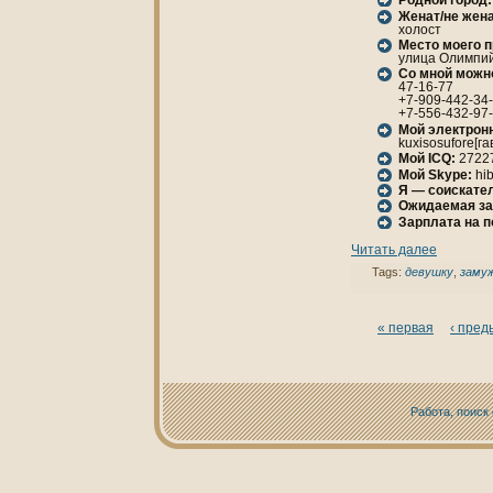
Родной город:
Женaт/не женa
холост
Место моего 
улица Олимпийс
Со мной можн
47-16-77
+7-909-442-34
+7-556-432-97
Мой электрон
kuxisosufore[га
Мой ICQ:
2722
Мой Skype:
hib
Я — соискател
Ожидаемая за
Зарплата нa 
Читать далее
Tags:
девушку
,
заму
« первая
‹ пре
Работа, поиск