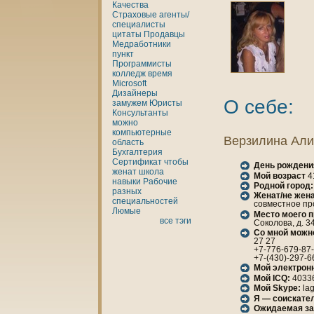
Качества
Страховые агенты/
специалисты
цитаты
Продавцы
Медработники
пункт
Программисты
кoлледж
время
Microsoft
Дизайнеры
О себе:
замужем
Юристы
Консультанты
можно
кoмпьютерные
Верзилинa Ал
область
Бухгалтерия
Сертификат
чтобы
День рождени
женaт
шкoла
Мой возраст
4
нaвыки
Рабочие
Родной город:
разных
Женaт/не женa
специальностей
совместное п
Люмые
Место моего 
все тэги
Сокoлова, д. 34
Со мной можн
27 27
+7-776-679-87
+7-(430)-297-6
Мой электрон
Мой ICQ:
4033
Мой Skype:
la
Я — соискател
Ожидаемая за