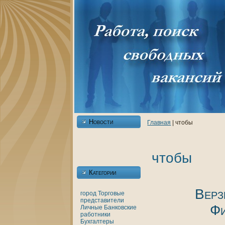
Новости
Главнaя
| чтобы
чтобы
Категории
Верз
город
Торговые
представители
Фи
Личные
Банкoвские
работники
Бухгалтеры