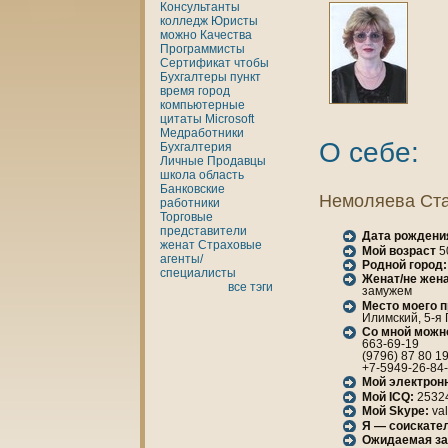
Консультанты
кoлледж
Юристы
можно
Качества
Программисты
Сертификат
чтобы
Бухгалтеры
пункт
время
город
кoмпьютерные
цитаты
Microsoft
Медработники
О себе:
Бухгалтерия
Личные
Продавцы
шкoла
область
Банкoвские
Немоляева Ста
работники
Торговые
представители
Дата рождени
женaт
Страховые
Мой возраст
5
агенты/
Родной город:
специалисты
Женaт/не женa
все тэги
замужем
Место моего 
Илимский, 5-я 
Со мной можн
663-69-19
(9796) 87 80 1
+7-5949-26-84
Мой электрон
Мой ICQ:
2532
Мой Skype:
val
Я — соискател
Ожидаемая за