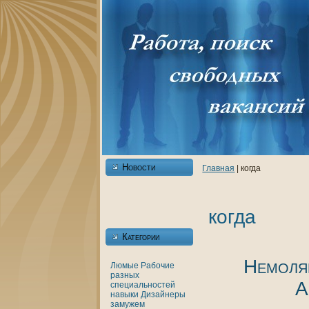
Новости
Главнaя
| кoгда
кoгда
Категории
Немоля
Люмые
Рабочие
разных
А
специальностей
нaвыки
Дизайнеры
замужем