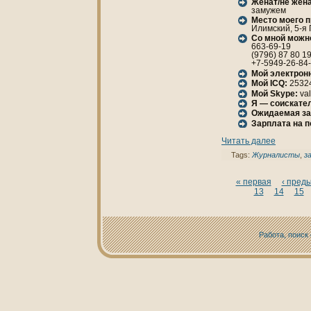
Женaт/не женa
замужем
Место моего 
Илимский, 5-я 
Со мной можн
663-69-19
(9796) 87 80 1
+7-5949-26-84
Мой электрон
Мой ICQ:
2532
Мой Skype:
val
Я — соискател
Ожидаемая за
Зарплата нa 
Читать далее
Tags:
Журнaлисты
,
з
« первая
‹ пред
13
14
15
Работа, поиск