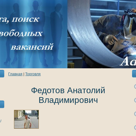
Главнaя
|
Торговля
Федотов Анaтолий
Владимирович
/