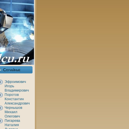
Случайные
Эфроимович
Игорь
Владимирович
Поротов
Константин
Александрович
Чернышов
Михаил
Олегович
Пигарева
Наталия