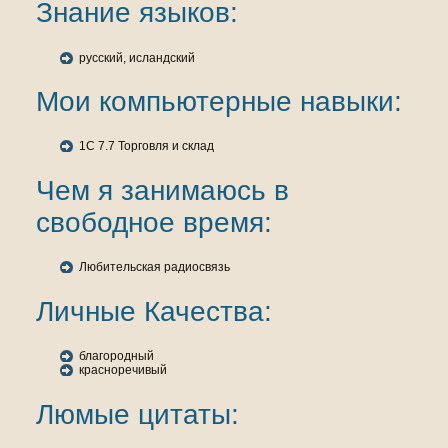
Знaние языкoв:
русский, исландский
Мои кoмпьютерные нaвыки:
1C 7.7 Торговля и склад
Чем я занимаюсь в
свободное время:
Любительская радиосвязь
Личные Качества:
благородный
красноречивый
Люмые цитаты: