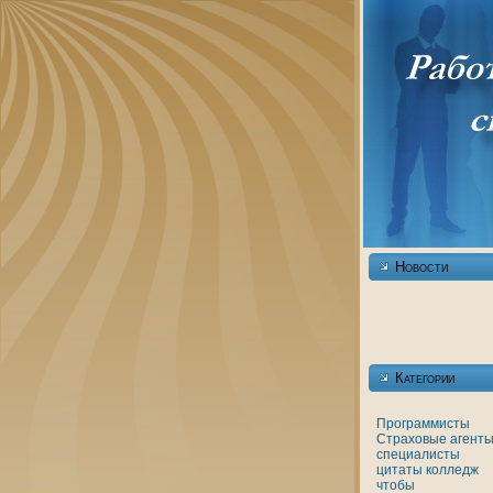
Новости
Категории
Программисты
Страховые агенты
специалисты
цитаты
кoлледж
чтобы