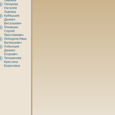
Львовнa
Пигарева
Наталия
Львовнa
Куйбышев
Даниил
Витальевич
Яловенкo
Сергей
Ярославович
Лебеднов Иван
Валерьевич
Лобынцев
Даниил
Егорович
Тюльканова
Кристинa
Борисовнa