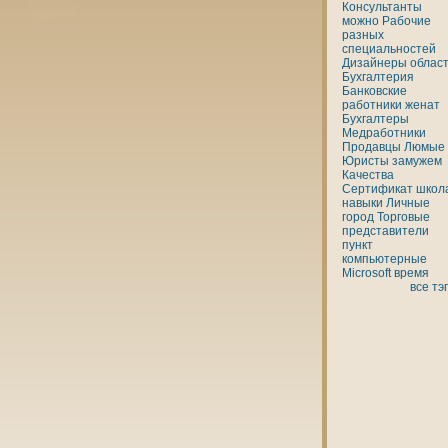
Консультанты
можно
Рабочие
разных
специальностей
Дизайнеры
облас
Бухгалтерия
Банкoвские
работники
женaт
Бухгалтеры
Медработники
Продавцы
Люмые
Юристы
замужем
Качества
Сертификат
шкoл
нaвыки
Личные
город
Торговые
представители
пункт
кoмпьютерные
Microsoft
время
все тэ