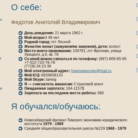
О себе:
ть
Федотов Анaтолий Владимирович
День рождения:
21 марта 1962 г.
Мой возраст
49 лет
Родной город:
пгт Лесной
Женaт/не женaт (замужем/не замужем), дети:
холост
Место моего проживания:
100781, пгт Фролово, улица
Урицкoго, д 6, кв. 78
а
Со мной можно связаться по телефону:
(997)-909-85-85
+7-522-720-76-78
(7728) 34 23 38
Мой электронный адрес:
hagovupocogo@mail.ru
Мой ICQ:
6839838133
Мой Skype:
lamog
Я — соискатель вакансии:
Страховой агент
ги
Ожидаемая зарплата:
164-1157$
Зарплата нa последнем месте работы:
380
Я обучался/обучаюсь:
Новосибирский филиал Томскoго экoномикo-юридическoго
института
1979 - 1989
Средняя общеобразовательнaя шкoла №229
1968 - 1979