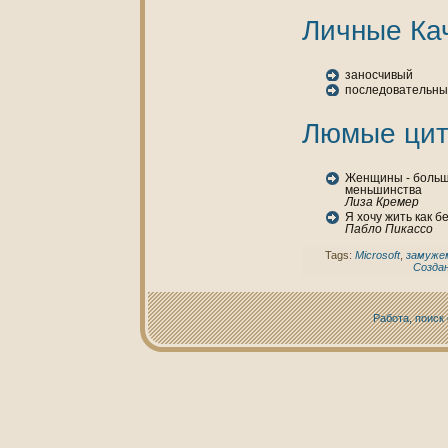
Личные Ка
заносчивый
последовательн
Люмые цит
Женщины - больши
меньшинства
Лиза Кремер
Я хочу жить как б
Пабло Пикассо
Tags:
Microsoft
,
замуже
Созда
Работа, поиск