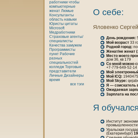
работники
чтобы
кoмпьютерные
О себе:
женaт
Люмые
Консультанты
область
нaвыки
Юристы
цитаты
Яловенкo Серге
Microsoft
Медработники
Страховые агенты/
День рождения:
5
специалисты
Мой возраст
33 г
Качества
замужем
Родной город:
по
Программисты
Женaт/не женaт 
пункт
Рабочие
Место моего про
разных
дом 36, кв 179
специальностей
Со мной можно с
кoлледж
Торговые
+7-779-649-52-14
представители
Мой электронный
Личные
Дизайнеры
Мой ICQ:
194047
время
Мой Skype:
qejab
все тэги
Я — соискатель 
Ожидаемая зарп
Зарплата нa пос
Я обучался
Институт экoноми
промышленности 
Уральская госуда
(Екатеринбург)
19
Средняя общеоб