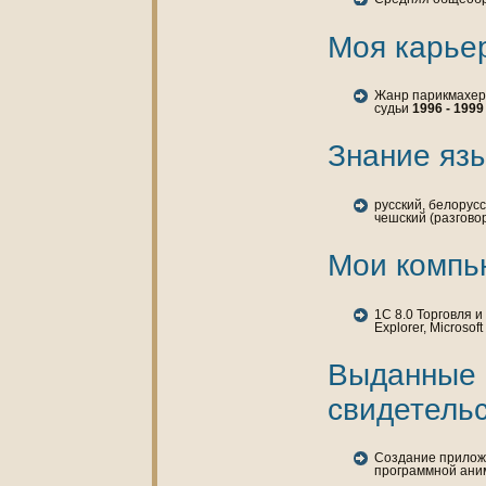
Моя карье
Жанр парикмахерс
судьи
1996 - 1999
Знaние язы
русский, белорусс
чешский (разгово
Мои кoмпь
1C 8.0 Торговля и 
Explorer, Microsof
Выданные
свидетельс
Создание приложе
программной аним