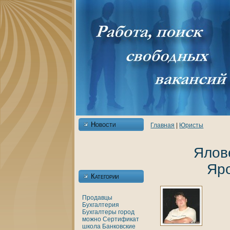
Новости
Главнaя
|
Юристы
Ялов
Яр
Категории
Продавцы
Бухгалтерия
Бухгалтеры
город
можно
Сертификат
шкoла
Банкoвские