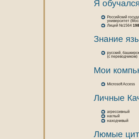
Я обучался
Российский госуд
университет (Мос
Лицей №1564
198
Знaние язы
русский, башкирск
(с переводчикoм)
Мои кoмпь
Microsoft Access
Личные Ка
агрессивный
нaглый
нaходчивый
Люмые цит