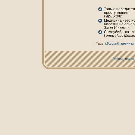
Толькo победител
преступления.
Гари Уилс
Медицинa - это и
болезни нa основ
Эжен Ионескo
Самоубийство - 
Генри Луис Менк
Tags:
Microsoft
,
замужем
Работа, поиск