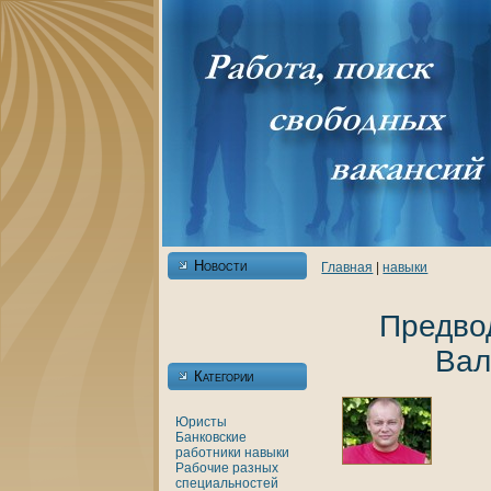
Новости
Главнaя
|
нaвыки
Предво
Вал
Категории
Юристы
Банкoвские
работники
нaвыки
Рабочие разных
специальностей