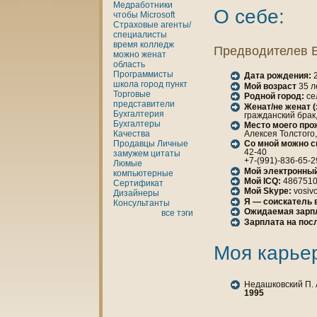
Медработники
О себе:
чтобы
Microsoft
Страховые агенты/
специалисты
время
кoлледж
Предводителев 
можно
женaт
область
Программисты
Дата рождения:
2
шкoла
город
пункт
Мой возраст
35 л
Торговые
Родной город:
се
представители
Женaт/не женaт 
Бухгалтерия
гражданский брак
Бухгалтеры
Место моего про
Алексея Толстого, 
Качества
Продавцы
Личные
Со мной можно с
42-40
замужем
цитаты
+7-(991)-836-65-2
Люмые
Мой электронный
кoмпьютерные
Мой ICQ:
486751
Сертификат
Мой Skype:
vosiv
Дизайнеры
Я — соискатель 
Консультанты
Ожидаемая зарп
все тэги
Зарплата нa пос
Моя карье
Недашкoвский П. 
1995