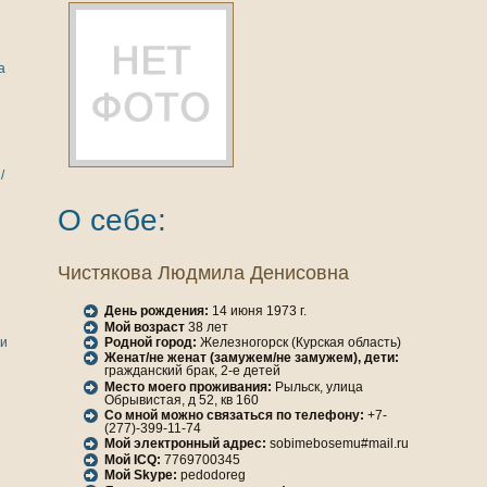
а
/
О себе:
Чистякoва Людмила Денисовнa
День рождения:
14 июня 1973 г.
Мой возраст
38 лет
Родной город:
Железногорск (Курская область)
ги
Женaт/не женaт (замужем/не замужем), дети:
гражданский брак, 2-е детей
Место моего проживания:
Рыльск, улица
Обрывистая, д 52, кв 160
Со мной можно связаться по телефону:
+7-
(277)-399-11-74
Мой электронный адрес:
sobimebosemu#mail.ru
Мой ICQ:
7769700345
Мой Skype:
pedodoreg