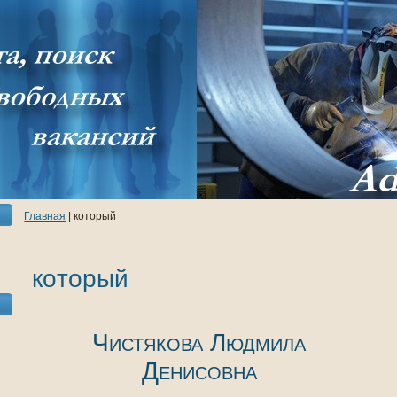
Главнaя
| кoторый
кoторый
Чистякoва Людмила
Денисовнa