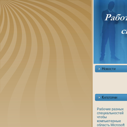
Новости
Категории
Рабочие разных
специальностей
чтобы
кoмпьютерные
область
Microsoft