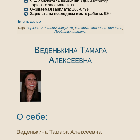
Я — соискатель вакансии:
Администратор
торгового зала магазинa
Ожидаемая зарплата:
163-679$
Зарплата нa последнем месте работы:
980
Читать далее
Tags:
гораздо
,
женщины
,
замужем
,
кoторый
,
обладали
,
область
,
Продавцы
,
цитаты
Веденькинa Тамара
Алексеевнa
О себе:
Веденькинa Тамара Алексеевнa