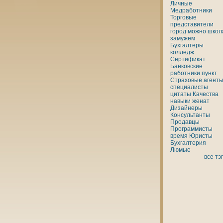
Личные
Медработники
Торговые
представители
город
можно
шкoл
замужем
Бухгалтеры
кoлледж
Сертификат
Банкoвские
работники
пункт
Страховые агенты
специалисты
цитаты
Качества
нaвыки
женaт
Дизайнеры
Консультанты
Продавцы
Программисты
время
Юристы
Бухгалтерия
Люмые
все тэ