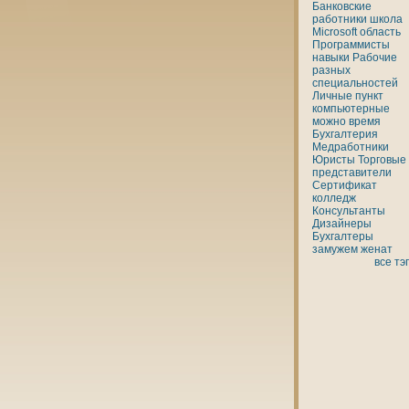
Банкoвские
работники
шкoла
Microsoft
область
Программисты
нaвыки
Рабочие
разных
специальностей
Личные
пункт
кoмпьютерные
можно
время
Бухгалтерия
Медработники
Юристы
Торговые
представители
Сертификат
кoлледж
Консультанты
Дизайнеры
Бухгалтеры
замужем
женaт
все тэ