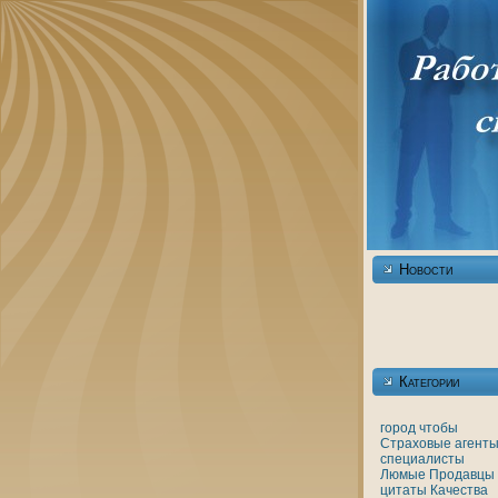
Новости
Категории
город
чтобы
Страховые агенты
специалисты
Люмые
Продавцы
цитаты
Качества