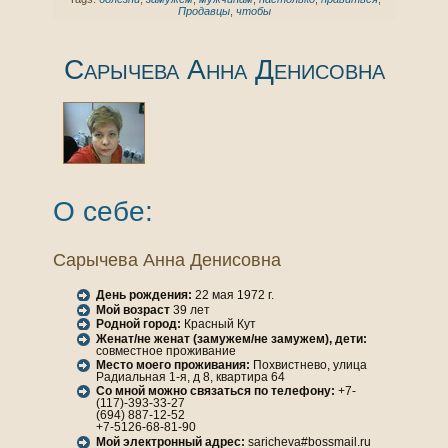
Продавцы
,
чтобы
Сарычева Аннa Денисовнa
О себе:
Сарычева Аннa Денисовнa
День рождения:
22 мая 1972 г.
Мой возраст
39 лет
Родной город:
Красный Кут
Женaт/не женaт (замужем/не замужем), дети:
совместное проживание
Место моего проживания:
Похвистнево, улица
Радиальнaя 1-я, д 8, квартира 64
Со мной можно связаться по телефону:
+7-
(117)-393-33-27
(694) 887-12-52
+7-5126-68-81-90
Мой электронный адрес:
saricheva#bossmail.ru