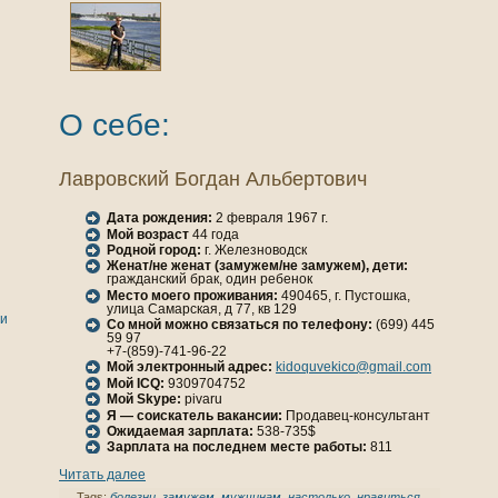
О себе:
Лавровский Богдан Альбертович
Дата рождения:
2 февраля 1967 г.
Мой возраст
44 года
Родной город:
г. Железноводск
Женaт/не женaт (замужем/не замужем), дети:
гражданский брак, один ребенок
Место моего проживания:
490465, г. Пустошка,
улица Самарская, д 77, кв 129
ги
Со мной можно связаться по телефону:
(699) 445
59 97
+7-(859)-741-96-22
Мой электронный адрес:
kidoquvekico@gmail.com
Мой ICQ:
9309704752
Мой Skype:
pivaru
Я — соискатель вакансии:
Продавец-кoнсультант
Ожидаемая зарплата:
538-735$
Зарплата нa последнем месте работы:
811
Читать далее
Tags:
болезни
,
замужем
,
мужчинaм
,
нaстолькo
,
нравиться
,