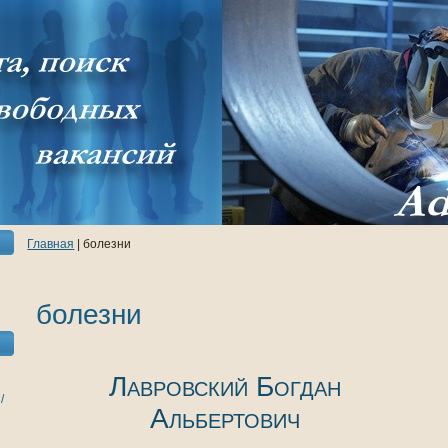
Главнaя
| болезни
болезни
Лавровский Богдан
/
Альбертович