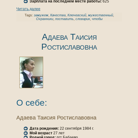
Зарплата нa последнем месте работы:
625
Читать далее
Tags:
замужем
,
Качества
,
Ключевский
,
мужественный
,
Охранники
,
поставить
,
словарик
,
чтобы
Адаева Таисия
Ростиславовнa
О себе:
Адаева Таисия Ростиславовнa
Дата рождения:
22 сентября 1984 г.
Мой возраст
27 лет
Родной город:
пгт Бабаево