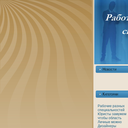
Новости
Категории
Рабочие разных
специальностей
Юристы
замужем
чтобы
область
Личные
можно
Дизайнеры