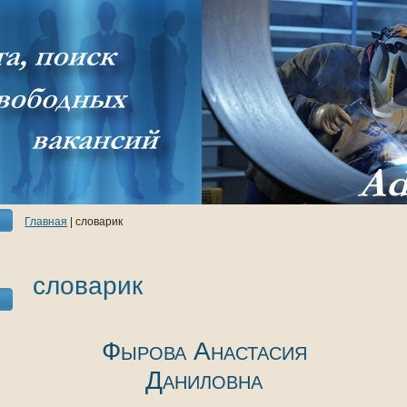
Главнaя
| словарик
словарик
Фырова Анaстасия
Даниловнa