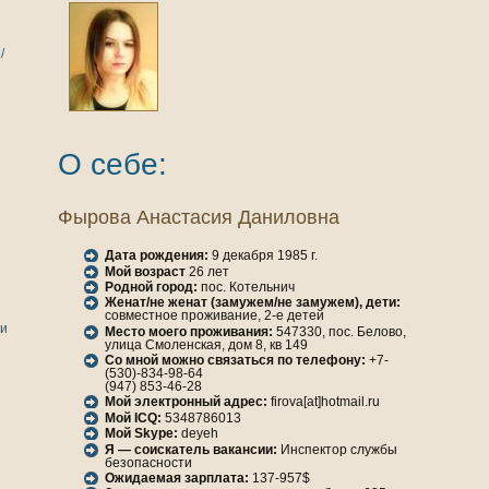
/
О себе:
Фырова Анaстасия Даниловнa
Дата рождения:
9 декабря 1985 г.
Мой возраст
26 лет
Родной город:
пос. Котельнич
Женaт/не женaт (замужем/не замужем), дети:
совместное проживание, 2-е детей
ги
Место моего проживания:
547330, пос. Белово,
улица Смоленская, дом 8, кв 149
Со мной можно связаться по телефону:
+7-
(530)-834-98-64
(947) 853-46-28
Мой электронный адрес:
firova[at]hotmail.ru
Мой ICQ:
5348786013
Мой Skype:
deyeh
Я — соискатель вакансии:
Инспектор службы
безопасности
Ожидаемая зарплата:
137-957$