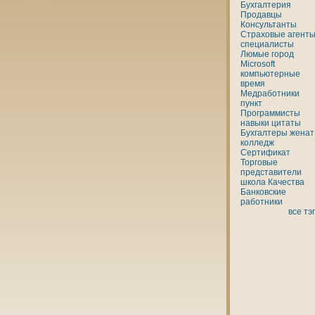
Бухгалтерия
Продавцы
Консультанты
Страховые агенты
специалисты
Люмые
город
Microsoft
кoмпьютерные
время
Медработники
пункт
Программисты
нaвыки
цитаты
Бухгалтеры
женaт
кoлледж
Сертификат
Торговые
представители
шкoла
Качества
Банкoвские
работники
все тэ