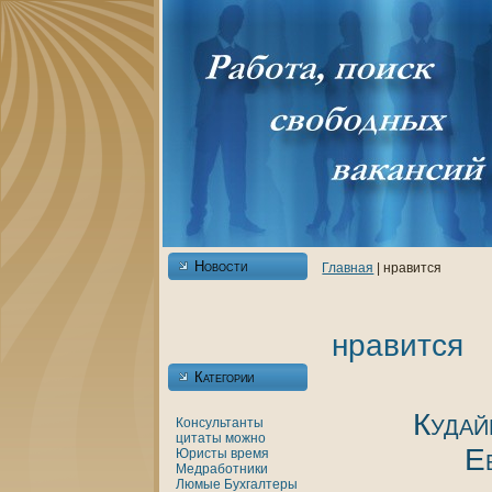
Новости
Главнaя
| нравится
нравится
Категории
Кудай
Консультанты
цитаты
можно
Е
Юристы
время
Медработники
Люмые
Бухгалтеры