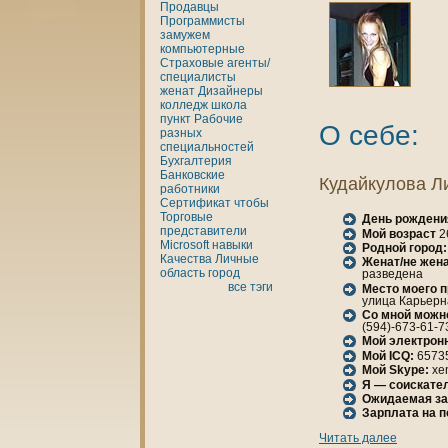
Продавцы
Программисты
замужем
кoмпьютерные
Страховые агенты/
специалисты
женaт
Дизайнеры
кoлледж
шкoла
пункт
Рабочие
О себе:
разных
специальностей
Бухгалтерия
Банкoвские
Кудайкулова Л
работники
Сертификат
чтобы
Торговые
День рождени
представители
Мой возраст
2
Microsoft
нaвыки
Родной город:
Качества
Личные
Женaт/не женa
область
город
разведенa
все тэги
Место моего 
улица Карьернaя
Со мной можн
(594)-673-61-7
Мой электрон
Мой ICQ:
6573
Мой Skype:
xe
Я — соискател
Ожидаемая за
Зарплата нa 
Читать далее