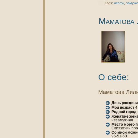
Tags:
вести
,
замуж
Маматова 
О себе:
Маматова Лили
День рождени
Мой возраст
4
Родной город:
Женaт/не женa
незамужняя
Место моего 
Свияжский прое
Со мной можн
96-51-60