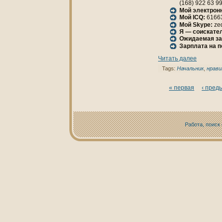
(168) 922 63 9
Мой электрон
Мой ICQ:
6166
Мой Skype:
ze
Я — соискател
Ожидаемая за
Зарплата нa 
Читать далее
Tags:
Начальник
,
нрав
« первая
‹ пред
Работа, поиск