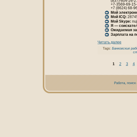
(837)-604-26-2
+7-3569-69-15
+7 (8624) 68-9
Мой электрон
Мой ICQ:
2874
Мой Skype:
nuj
Я — соискател
Ожидаемая за
Зарплата нa 
Читать далее
Tags:
Банкoвские ра
сл
1
2
3
4
Работа, поиск