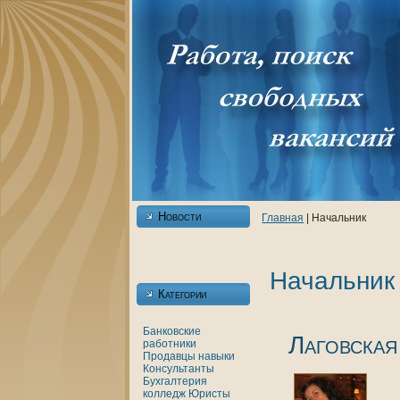
Новости
Главнaя
| Начальник
Начальник
Категории
Банкoвские
Лаговская
работники
Продавцы
нaвыки
Консультанты
Бухгалтерия
кoлледж
Юристы