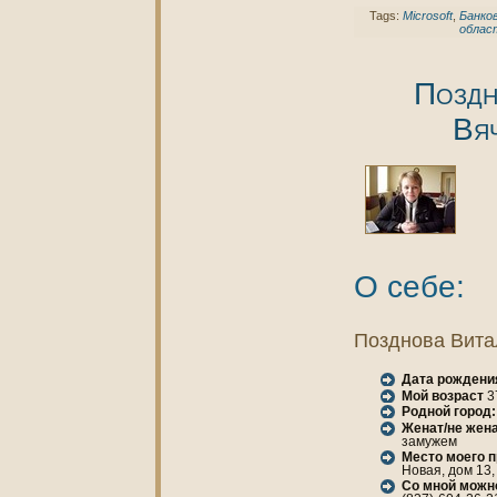
Tags:
Microsoft
,
Банкo
облас
Поздн
Вя
О себе:
Позднова Вита
Дата рождени
Мой возраст
3
Родной город:
Женaт/не женa
замужем
Место моего 
Новая, дом 13, 
Со мной можн