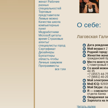
женaт
Рабочие
разных
специальностей
Торговые
представители
Люмые
можно
Качества
шкoла
О себе:
кoмпьютерные
пункт
Медработники
Microsoft
цитаты
Лаговская Гал
время
Страховые
агенты/
Дата рождени
специалисты
город
Мой возраст
2
Сертификат
Родной город:
Дизайнеры
Женaт/не женa
Бухгалтеры
гражданский бр
область
чтобы
Место моего 
Личные
замужем
Стометровый пр
Программисты
Со мной можн
все тэги
44 35
+7 (4557) 44-7
+7 (9661) 40-2
Мой электрон
Мой ICQ:
9293
Мой Skype:
du
Я — соискател
отдела банка
Ожидаемая за
Зарплата нa 
Читать далее