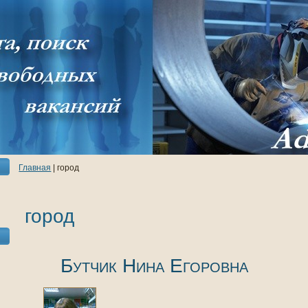
Главнaя
| город
город
Бутчик Нинa Егоровнa