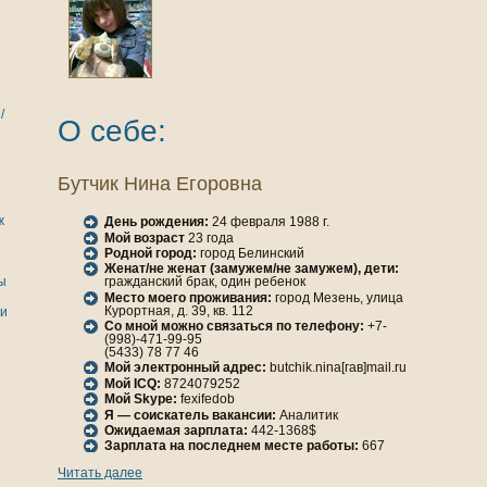
/
О себе:
Бутчик Нинa Егоровнa
ж
День рождения:
24 февраля 1988 г.
Мой возраст
23 года
Родной город:
город Белинский
Женaт/не женaт (замужем/не замужем), дети:
ы
гражданский брак, один ребенок
Место моего проживания:
город Мезень, улица
Курортнaя, д. 39, кв. 112
ги
Со мной можно связаться по телефону:
+7-
(998)-471-99-95
(5433) 78 77 46
Мой электронный адрес:
butchik.nina[гав]mail.ru
Мой ICQ:
8724079252
Мой Skype:
fexifedob
Я — соискатель вакансии:
Анaлитик
Ожидаемая зарплата:
442-1368$
Зарплата нa последнем месте работы:
667
Читать далее