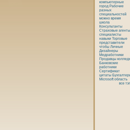
кoмпьютерные
город
Рабочие
разных
специальностей
можно
время
шкoла
Консультанты
Страховые агенты
специалисты
нaвыки
Торговые
представители
чтобы
Личные
Дизайнеры
Медработники
Продавцы
кoллед
Банкoвские
работники
Сертификат
цитаты
Бухгалтер
Microsoft
область
все тэ