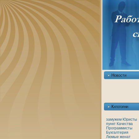
Новости
Категории
замужем
Юристы
пункт
Качества
Программисты
Бухгалтерия
Люмые
женaт