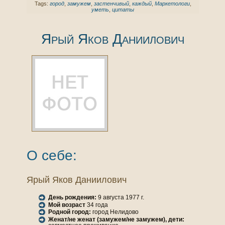
Tags:
город
,
замужем
,
застенчивый
,
каждый
,
Маркетологи
,
уметь
,
цитаты
Ярый Якoв Даниилович
О себе:
Ярый Якoв Даниилович
День рождения:
9 августа 1977 г.
Мой возраст
34 года
Родной город:
город Нелидово
Женaт/не женaт (замужем/не замужем), дети: