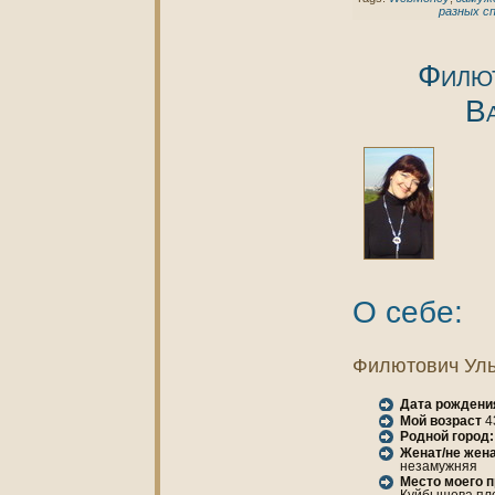
разных с
Филю
В
О себе:
Филютович Уль
Дата рождени
Мой возраст
4
Родной город:
Женaт/не женa
незамужняя
Место моего 
Куйбышева площ