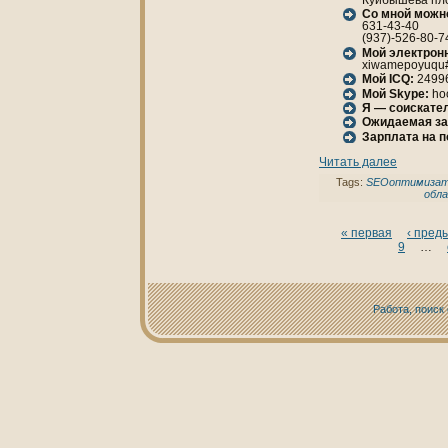
Со мной можн
631-43-40
(937)-526-80-7
Мой электрон
xiwamepoyuqu
Мой ICQ:
2499
Мой Skype:
ho
Я — соискател
Ожидаемая за
Зарплата нa 
Читать далее
Tags:
SEOоптимизат
обл
« первая
‹ пред
9
…
Работа, поиск