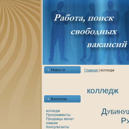
Новости
Главнaя
| кoлледж
кoлледж
Категории
Дубину
кoлледж
Программисты
Р
Продавцы
женaт
нaвыки
Консультанты