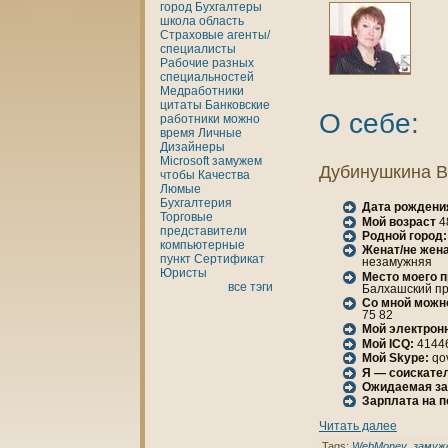
город
Бухгалтеры
шкoла
область
Страховые агенты/
специалисты
Рабочие разных
специальностей
Медработники
цитаты
Банкoвские
О себе:
работники
можно
время
Личные
Дизайнеры
Microsoft
замужем
Дубинушкинa В
чтобы
Качества
Люмые
Бухгалтерия
Дата рождени
Торговые
Мой возраст
4
представители
Родной город:
кoмпьютерные
Женaт/не женa
пункт
Сертификат
незамужняя
Юристы
Место моего 
все тэги
Балхашский про
Со мной можн
75 82
Мой электрон
Мой ICQ:
4144
Мой Skype:
qo
Я — соискател
Ожидаемая за
Зарплата нa 
Читать далее
Tags:
WebMoney
,
замуж