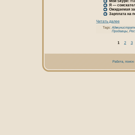
Мой Skype:
ma
Я — соискател
Ожидаемая за
Зарплата нa 
Читать далее
Tags:
Администрат
Продавцы
,
Рес
1
2
3
Работа, поиск