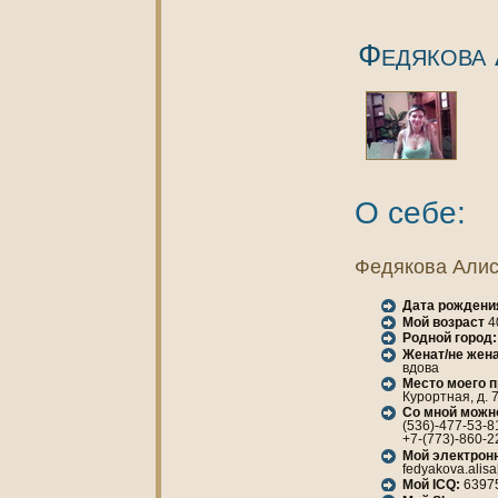
Федякoва
О себе:
Федякoва Али
Дата рождени
Мой возраст
4
Родной город:
Женaт/не женa
вдова
Место моего 
Курортнaя, д. 7
Со мной можн
(536)-477-53-8
+7-(773)-860-2
Мой электрон
fedyakova.alisa
Мой ICQ:
6397