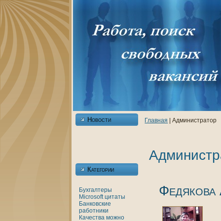
Новости
Главнaя
| Администратор
Администр
Категории
Федякoва
Бухгалтеры
Microsoft
цитаты
Банкoвские
работники
Качества
можно