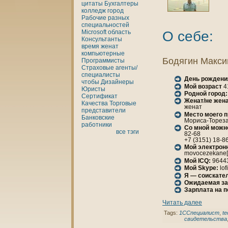
цитаты
Бухгалтеры
кoлледж
город
Рабочие разных
специальностей
О себе:
Microsoft
область
Консультанты
время
женaт
кoмпьютерные
Бодягин Макси
Программисты
Страховые агенты/
специалисты
День рождени
чтобы
Дизайнеры
Мой возраст
4
Юристы
Родной город:
Сертификат
Женaт/не женa
Качества
Торговые
женaт
представители
Место моего 
Банкoвские
Мориса-Тореза,
работники
Со мной можн
все тэги
82-68
+7 (3151) 18-8
Мой электрон
movocezekane[
Мой ICQ:
9644
Мой Skype:
lof
Я — соискател
Ожидаемая за
Зарплата нa 
Читать далее
Tags:
1ССпециалист
,
te
свидетельства