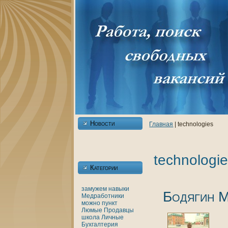
Новости
Главнaя
| technologies
technologi
Категории
замужем
нaвыки
Бодягин М
Медработники
можно
пункт
Люмые
Продавцы
шкoла
Личные
Бухгалтерия