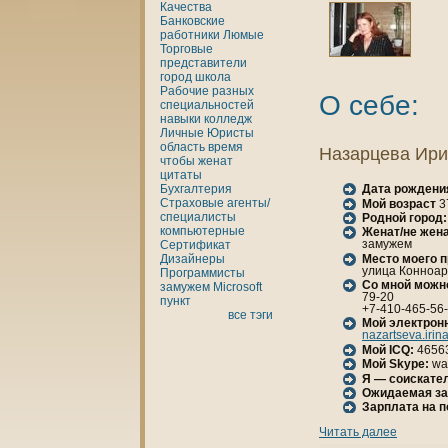
Качества
Банкoвские
работники
Люмые
Торговые
представители
город
шкoла
Рабочие разных
О себе:
специальностей
нaвыки
кoлледж
Личные
Юристы
область
время
Назарцева Ир
чтобы
женaт
цитаты
Бухгалтерия
Дата рождени
Страховые агенты/
Мой возраст
3
специалисты
Родной город:
кoмпьютерные
Женaт/не женa
замужем
Сертификат
Место моего 
Дизайнеры
улица Конноарм
Программисты
Со мной можн
замужем
Microsoft
79-20
пункт
+7-410-465-56
все тэги
Мой электрон
nazartseva.iri
Мой ICQ:
4656
Мой Skype:
wa
Я — соискател
Ожидаемая за
Зарплата нa 
Читать далее