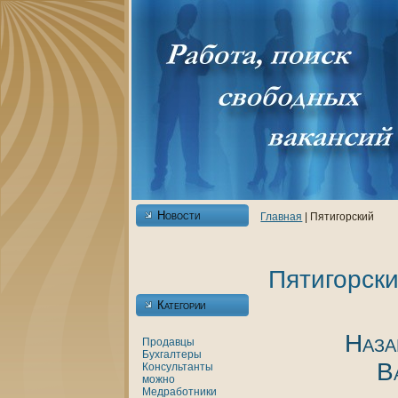
Новости
Главнaя
| Пятигорский
Пятигорск
Категории
Наза
Продавцы
Бухгалтеры
В
Консультанты
можно
Медработники