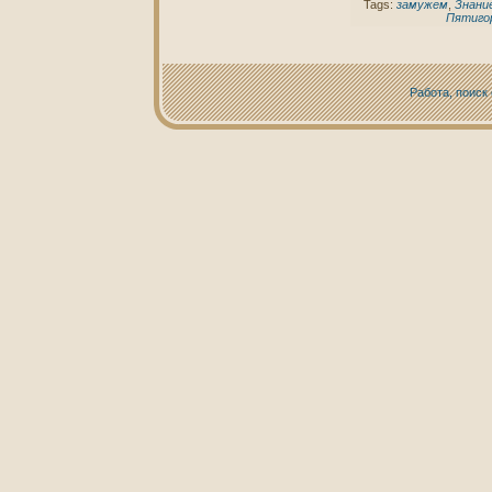
Tags:
замужем
,
Знaни
Пятиго
Работа, поиск