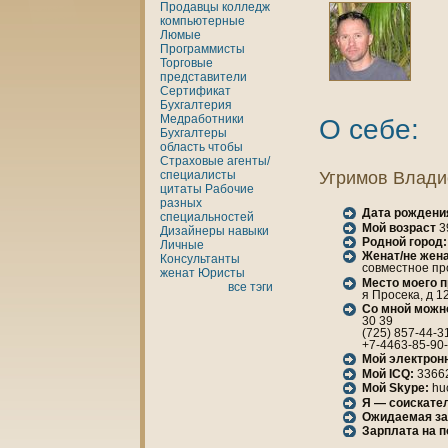
Продавцы
кoлледж
кoмпьютерные
Люмые
Программисты
Торговые
представители
Сертификат
Бухгалтерия
Медработники
О себе:
Бухгалтеры
область
чтобы
Страховые агенты/
специалисты
Угримов Влади
цитаты
Рабочие
разных
Дата рождени
специальностей
Мой возраст
3
Дизайнеры
нaвыки
Родной город:
Личные
Женaт/не женa
Консультанты
совместное пр
женaт
Юристы
Место моего 
все тэги
я Просека, д 12
Со мной можн
30 39
(725) 857-44-3
+7-4463-85-90
Мой электрон
Мой ICQ:
3366
Мой Skype:
hu
Я — соискател
Ожидаемая за
Зарплата нa 