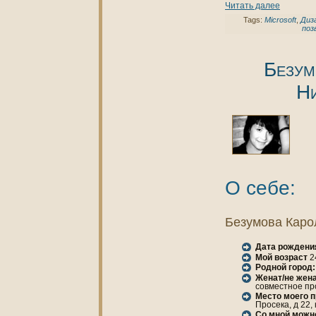
Читать далее
Tags:
Microsoft
,
Диз
поз
Безум
Н
О себе:
Безумова Каро
Дата рождени
Мой возраст
2
Родной город:
Женaт/не женa
совместное пр
Место моего 
Просека, д 22,
Со мной можн