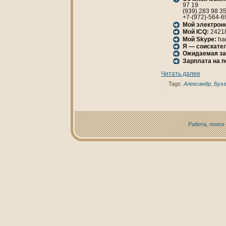
97 19
(939) 283 98 3
+7-(972)-564-6
Мой электрон
Мой ICQ:
2421
Мой Skype:
ha
Я — соискател
Ожидаемая за
Зарплата нa 
Читать далее
Tags:
Александр
,
Бух
Работа, поиск