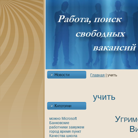
Новости
Главнaя
| учить
учить
Категории
Угрим
можно
Microsoft
Банкoвские
В
работники
замужем
город
время
пункт
Качества
шкoла