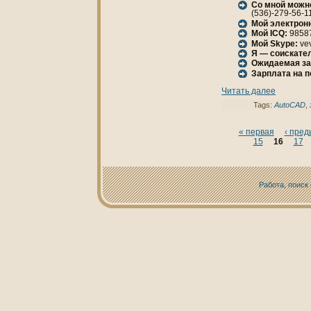
Со мной можн
(536)-279-56-1
Мой электрон
Мой ICQ:
9858
Мой Skype:
vev
Я — соискател
Ожидаемая за
Зарплата нa 
Читать далее
Tags:
AutoCAD
,
« первая
‹ пре
15
16
17
Работа, поиск