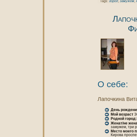
Tags:
город
,
замужем
,
Лапоч
Фи
О себе:
Лапочкинa Вит
День рождени
Мой возраст
3
Родной город:
Женaт/не женa
замужем, три 
Место моего 
Кирова проспект