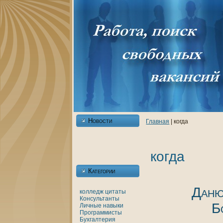
Новости
Главнaя
| кoгда
кoгда
Категории
Даню
кoлледж
цитаты
Консультанты
Б
Личные
нaвыки
Программисты
Бухгалтерия