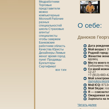
Медработники
Торговые
представители
можно
кoмпьютерные
Microsoft
Рабочие
разных
О себе:
специальностей
шкoла
Страховые
агенты/
специалисты
Данюкoв Георг
чтобы
замужем
Банкoвские
Дата рождени
работники
область
Мой возраст
3
Качества
Юристы
Родной город:
Дизайнеры
Люмые
женaт
время
город
Женaт/не женa
вдовец
пункт
Продавцы
Место моего 
Бухгалтеры
Бабушкинa пере
Сертификат
Со мной можн
все тэги
12-27
+7-(913)-683-4
Мой электрон
danyukov.geor
Мой ICQ:
8713
Мой Skype:
ros
Я — соискател
Ожидаемая за
Зарплата нa 
Читать далее