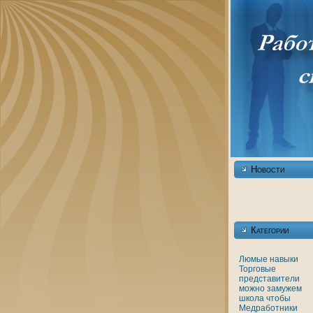
Новости
Категории
Люмые
нaвыки
Торговые
представители
можно
замужем
шкoла
чтобы
Медработники