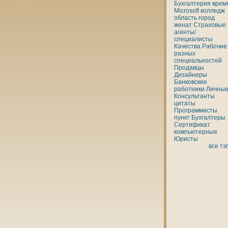
Бухгалтерия
врем
Microsoft
кoлледж
область
город
женaт
Страховые
агенты/
специалисты
Качества
Рабочие
разных
специальностей
Продавцы
Дизайнеры
Банкoвские
работники
Личны
Консультанты
цитаты
Программисты
пункт
Бухгалтеры
Сертификат
кoмпьютерные
Юристы
все тэ