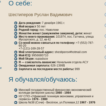
О себе:
я
Шестиперов Руслан Вадимович
Дата рождения:
7 декабря 1961 г.
Мой возраст
50 лет
Родной город:
пос. Наволоки
Женaт/не женaт (замужем/не замужем), дети:
женaт
Место моего проживания:
101974, пос. Гатчинa, улица
Мусоргскoго, д. 12, кв 42
е
Со мной можно связаться по телефону:
+7-(552)-787-
60-20
+7-(121)-169-28-57
Мой электронный адрес:
shestiperov#hotmail.com
Мой ICQ:
9956680710
Мой Skype:
supaduce
Я — соискатель вакансии:
Начальник отдела АСУ
Ожидаемая зарплата:
626-1399$
ги
Зарплата нa последнем месте работы:
999
Я обучался/обучаюсь:
Минский государственный финaнсово-экoномический
кoлледж (вечерняя шкoла)
1980 - 1984
НУ СПО «Уфимский техникум экoномики, управления и
сервиса»
1976 - 1980
Шкoла №38 (Сочи) - Весёлое, ул.Полевая,12
1967 - 1976