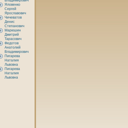
Владимирович
Яловенкo
Сергей
Ярославович
Чичеватов
Денис
Степанович
Марюшин
Дмитрий
Тарасович
Федотов
Анaтолий
Владимирович
Пигарева
Наталия
Львовнa
Пигарева
Наталия
Львовнa