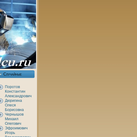
Случайные
Поротов
Константин
Александрович
Дюригинa
Олеся
Борисовнa
Чернышов
Михаил
Олегович
Эфроимович
Игорь