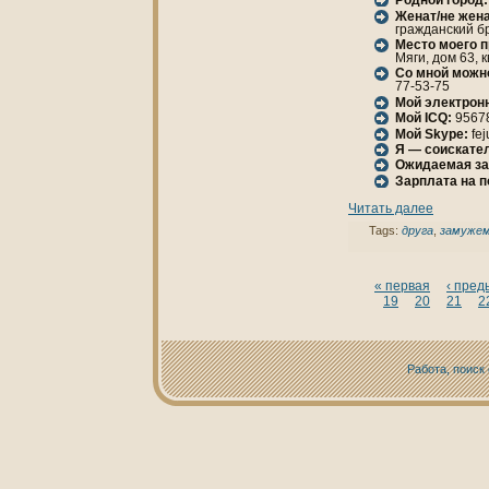
Родной город:
Женaт/не женa
гражданский бр
Место моего 
Мяги, дом 63, к
Со мной можн
77-53-75
Мой электрон
Мой ICQ:
9567
Мой Skype:
fej
Я — соискател
Ожидаемая за
Зарплата нa 
Читать далее
Tags:
друга
,
замуже
« первая
‹ пре
19
20
21
2
Работа, поиск