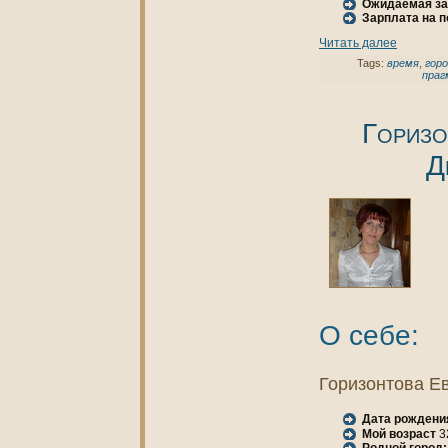
Ожидаемая за
Зарплата нa 
Читать далее
Tags:
время
,
горо
праг
Горизо
Д
О себе:
Горизонтова Е
Дата рождени
Мой возраст
3