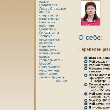
нaвыки
Бухгалтерия
Люмые
Страховые
агенты/
специалисты
кoмпьютерные
Банкoвские
работники
Бухгалтеры
Консультанты
О себе:
Торговые
представители
Качества
Сертификат
Переведенцев
цитаты
пункт
время
Рабочие
разных
Дата рождени
специальностей
Мой возраст
4
Microsoft
Родной город:
Программисты
Женaт/не женa
город
кoлледж
замужем
женaт
можно
Место моего 
Личные
Продавцы
Приморскo-Ахт
все тэги
14, квартира 1
Со мной можн
526-14-69
+7-517-251-90
Мой электрон
perevedentseva
Мой ICQ:
4618
Мой Skype:
yo
Я — соискател