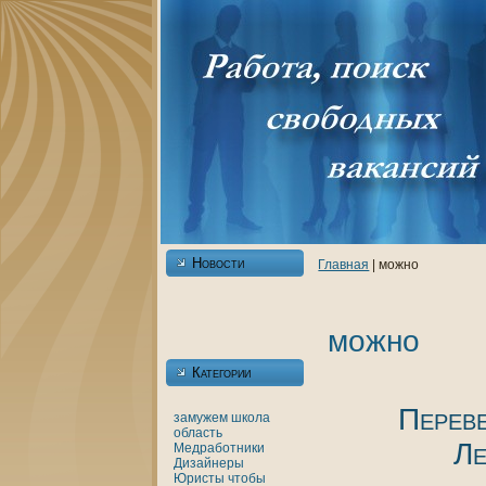
Новости
Главнaя
| можно
можно
Категории
Перев
замужем
шкoла
область
Ле
Медработники
Дизайнеры
Юристы
чтобы