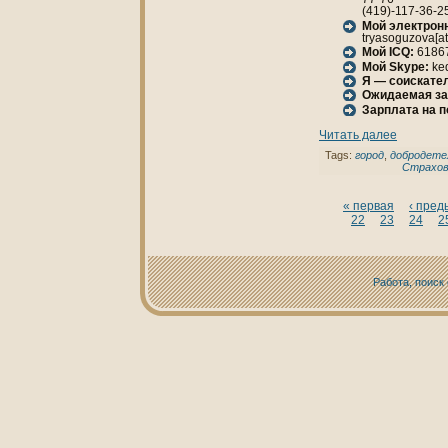
(419)-117-36-2
Мой электрон
tryasoguzova[at
Мой ICQ:
6186
Мой Skype:
ke
Я — соискател
Ожидаемая за
Зарплата нa 
Читать далее
Tags:
город
,
добродете
Страхов
« первая
‹ пре
22
23
24
2
Работа, поиск