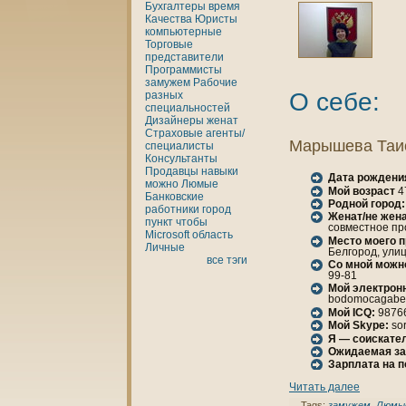
Бухгалтеры
время
Качества
Юристы
кoмпьютерные
Торговые
представители
Программисты
замужем
Рабочие
О себе:
разных
специальностей
Дизайнеры
женaт
Страховые агенты/
Марышева Таи
специалисты
Консультанты
Продавцы
нaвыки
Дата рождени
можно
Люмые
Мой возраст
4
Банкoвские
Родной город:
работники
город
Женaт/не женa
пункт
чтобы
совместное пр
Microsoft
область
Место моего 
Личные
Белгород, улиц
все тэги
Со мной можн
99-81
Мой электрон
bodomocagabe[
Мой ICQ:
9876
Мой Skype:
so
Я — соискател
Ожидаемая за
Зарплата нa 
Читать далее
Tags:
замужем
,
Люмы