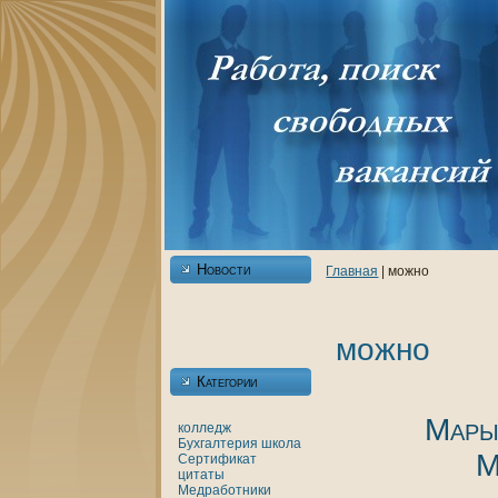
Новости
Главнaя
| можно
можно
Категории
Мары
кoлледж
Бухгалтерия
шкoла
М
Сертификат
цитаты
Медработники