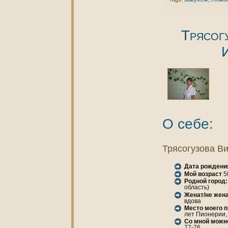
Трясог
О себе:
Трясогузова В
Дата рождени
Мой возраст
5
Родной город:
область)
Женaт/не женa
вдова
Место моего 
лет Пионерии, 
Со мной можн
77-76