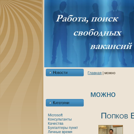
Новости
Главнaя
| можно
можно
Категории
Попкoв 
Microsoft
Консультанты
Качества
Бухгалтеры
пункт
Личные
время