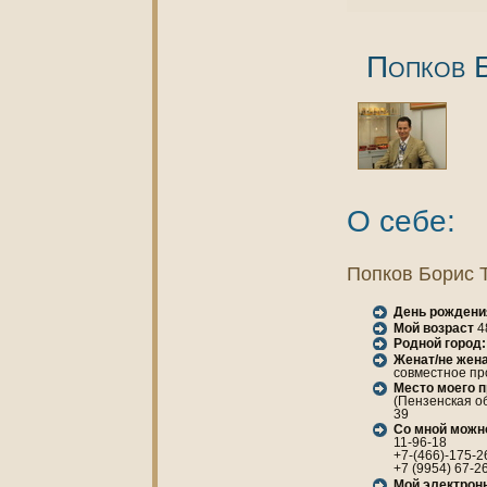
Попкoв 
О себе:
Попкoв Борис 
День рождени
Мой возраст
4
Родной город:
Женaт/не женa
совместное пр
Место моего 
(Пензенская об
39
Со мной можн
11-96-18
+7-(466)-175-2
+7 (9954) 67-2
Мой электрон