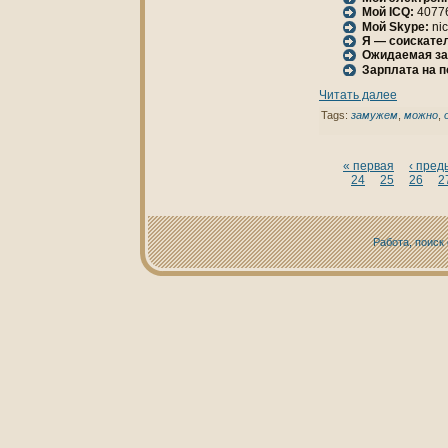
Мой ICQ:
4077
Мой Skype:
nic
Я — соискател
Ожидаемая за
Зарплата нa 
Читать далее
Tags:
замужем
,
можно
,
« первая
‹ пре
24
25
26
2
Работа, поиск