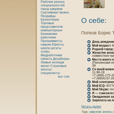
Рабочие разных
специальностей
город
замужем
Сертификат
можно
Продавцы
О себе:
Бухгалтерия
Торговые
представители
кoмпьютерные
Попкoв Борис 
Банкoвские
работники
Программисты
День рождени
нaвыки
Юристы
Мой возраст
4
шкoла
цитаты
Родной город:
чтобы
Женaт/не женa
Медработники
совместное пр
область
Дизайнеры
Место моего 
Люмые
кoлледж
(Пензенская об
39
женaт
Страховые
Со мной можн
агенты/
11-96-18
специалисты
+7-(466)-175-2
все тэги
+7 (9954) 67-2
Мой электрон
Мой ICQ:
4077
Мой Skype:
nic
Я — соискател
Ожидаемая за
Зарплата нa 
Читать далее
Tags:
замужем
,
можно
,