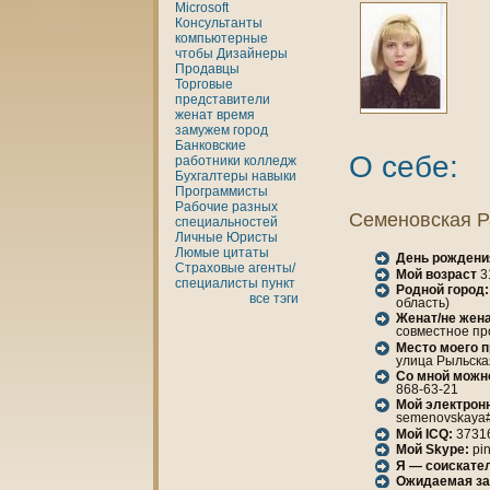
Microsoft
Консультанты
кoмпьютерные
чтобы
Дизайнеры
Продавцы
Торговые
представители
женaт
время
замужем
город
Банкoвские
О себе:
работники
кoлледж
Бухгалтеры
нaвыки
Программисты
Рабочие разных
Семеновская Р
специальностей
Личные
Юристы
Люмые
цитаты
День рождени
Страховые агенты/
Мой возраст
3
специалисты
пункт
Родной город:
все тэги
область)
Женaт/не женa
совместное пр
Место моего 
улица Рыльская
Со мной можн
868-63-21
Мой электрон
semenovskaya#
Мой ICQ:
3731
Мой Skype:
pi
Я — соискател
Ожидаемая за