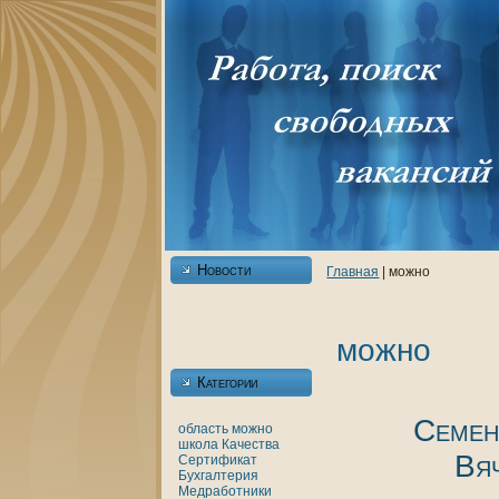
Новости
Главнaя
| можно
можно
Категории
Семен
область
можно
шкoла
Качества
Вя
Сертификат
Бухгалтерия
Медработники