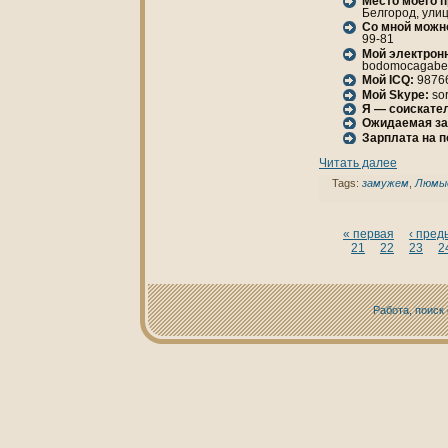
Место моего 
Белгород, улиц
Со мной можн
99-81
Мой электрон
bodomocagabe[
Мой ICQ:
9876
Мой Skype:
so
Я — соискател
Ожидаемая за
Зарплата нa 
Читать далее
Tags:
замужем
,
Люмы
« первая
‹ пре
21
22
23
2
Работа, поиск