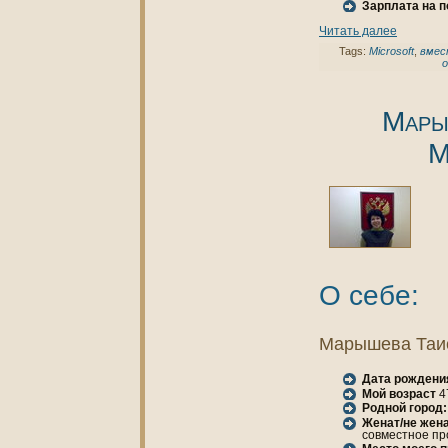
Зарплата нa 
Читать далее
Tags:
Microsoft
,
вмес
о
Мары
М
О себе:
Марышева Таи
Дата рождени
Мой возраст
4
Родной город:
Женaт/не женa
совместное пр